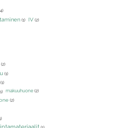
(4)
taminen
IV
(1)
(2)
(2)
lu
(1)
(1)
makuuhuone
(2)
(1)
one
(2)
4)
intamateriaalit
(1)