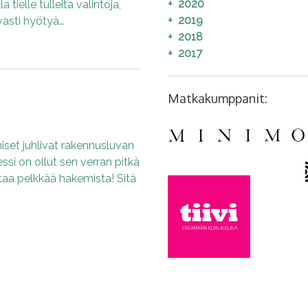
2020
tielle tulleita valintoja,
2019
vasti hyötyä…
2018
2017
Matkakumppanit:
miset juhlivat rakennusluvan
si on ollut sen verran pitkä
istaa pelkkää hakemista! Sitä