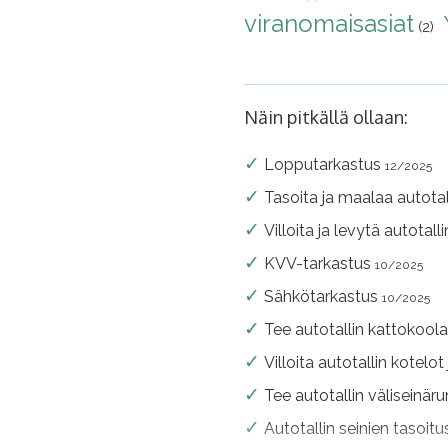
viranomaisasiat
(2)
Näin pitkällä ollaan:
Lopputarkastus
12/2025
Tasoita ja maalaa autotal
Villoita ja levytä autotall
KVV-tarkastus
10/2025
Sähkötarkastus
10/2025
Tee autotallin kattokool
Villoita autotallin kotelot
Tee autotallin väliseinär
Autotallin seinien tasoit