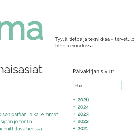
lma
Tyyliä, tietoa ja tekniikkaa – tervet
blogin muodossa!
aisasiat
Päiväkirjan sivut:
2026
2024
2023
oisen perään, ja kalleimmat
2022
ijaan jo tontin
2021
uunnitteluvaiheessa.