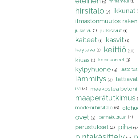
eteinen
(1)
finnlamelli
(1)
hirsitalo
ikkunat
(7)
ilmastonmuutos raken
julkisivut
julkisivu
(1)
(1)
kaiteet
kasvit
(1)
(1)
keittiö
käytävä
(1)
(10)
kiuas
kodinkoneet
(3)
(1)
kylpyhuone
laatoitus
(9)
lämmitys
lattiava
(4)
maakostea betoni
(4)
LVI
maaperätutkimus
olohu
moderni hirsitalo
(6)
ovet
(4)
permakulttuuri
(3)
piha
perustukset
(4)
(1
pintakäsittely
p
(2)