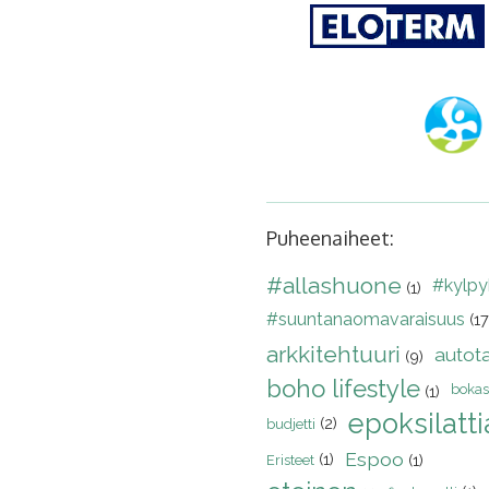
Puheenaiheet:
#allashuone
#kylp
(1)
#suuntanaomavaraisuus
(17
arkkitehtuuri
autota
(9)
boho lifestyle
bokas
(1)
epoksilatti
(2)
budjetti
Espoo
(1)
(1)
Eristeet