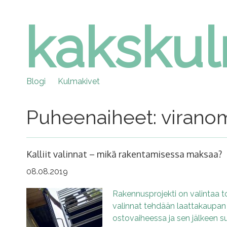
kaksku
Skip
to
content
Blogi
Kulmakivet
Puheenaiheet: viranom
Kalliit valinnat – mikä rakentamisessa maksaa?
08.08.2019
Rakennusprojekti on valintaa t
valinnat tehdään laattakaupan s
ostovaiheessa ja sen jälkeen s