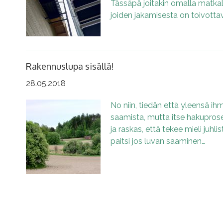
Tässäpä joitakin omalla matkalla 
joiden jakamisesta on toivotta
Rakennuslupa sisällä!
28.05.2018
No niin, tiedän että yleensä ih
saamista, mutta itse hakuproses
ja raskas, että tekee mieli juhl
paitsi jos luvan saaminen…