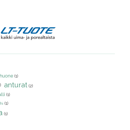
yhuone
(1)
anturat
)
(2)
lli
(1)
(1)
hi
a
(1)