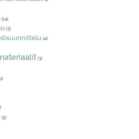
(14)
lli
(3)
kösuunnittelu
(4)
ateriaalit
(3)
(1)
)
s
(5)