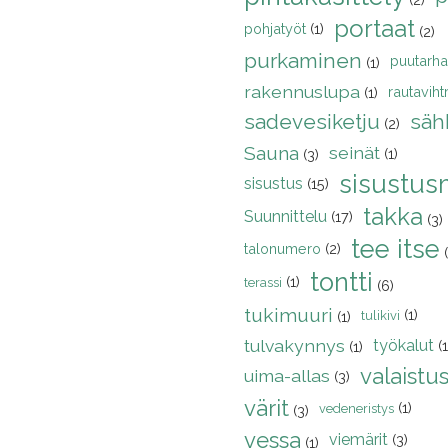
portaat
pohjatyöt
(1)
(2)
purkaminen
puutarha
(1)
rakennuslupa
rautavihtri
(1)
sadevesiketju
säh
(2)
Sauna
seinät
(1)
(3)
sisustusm
sisustus
(15)
takka
Suunnittelu
(17)
(3)
tee itse
talonumero
(2)
tontti
(1)
terassi
(6)
tukimuuri
(1)
(1)
tulikivi
tulvakynnys
työkalut
(1
(1)
valaistu
uima-allas
(3)
värit
(1)
vedeneristys
(3)
vessa
viemärit
(3)
(1)