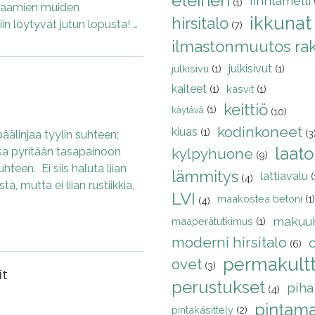
eteinen
finnlamelli
(1)
tsaamien muiden
ikkunat
hirsitalo
n löytyvät jutun lopusta! …
(7)
ilmastonmuutos ra
julkisivut
julkisivu
(1)
(1)
kaiteet
(1)
kasvit
(1)
keittiö
(1)
käytävä
(10)
kodinkoneet
kiuas
(1)
(3
äälinjaa tyylin suhteen:
laato
ssa pyritään tasapainoon
kylpyhuone
(9)
teen. Ei siis haluta liian
lämmitys
lattiavalu
(
(4)
stä, mutta ei liian rustiikkia,
LVI
maakostea betoni
(1)
(4)
makuu
maaperätutkimus
(1)
moderni hirsitalo
(6)
permakultt
ovet
(3)
it
perustukset
piha
(4)
pintamat
pintakäsittely
(2)