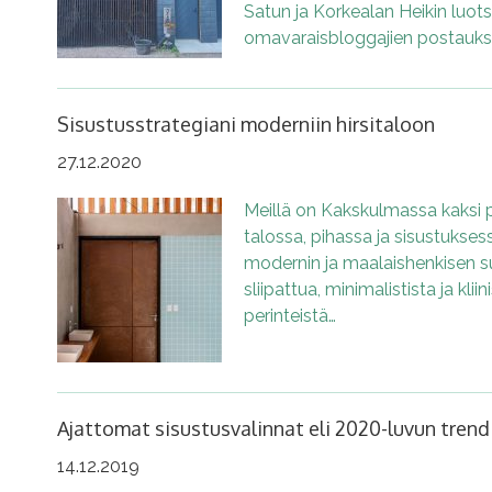
Satun ja Korkealan Heikin luo
omavaraisbloggajien postauksii
Sisustusstrategiani moderniin hirsitaloon
27.12.2020
Meillä on Kakskulmassa kaksi p
talossa, pihassa ja sisustukse
modernin ja maalaishenkisen suh
sliipattua, minimalistista ja kliini
perinteistä…
Ajattomat sisustusvalinnat eli 2020-luvun trend
14.12.2019