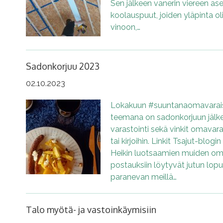
Sen jälkeen vanerin viereen ase
koolauspuut, joiden yläpinta oli
vinoon,…
Sadonkorjuu 2023
02.10.2023
Lokakuun #suuntanaomavarais
teemana on sadonkorjuun jälkei
varastointi sekä vinkit omavarai
tai kirjoihin. Linkit Tsajut-blog
Heikin luotsaamien muiden om
postauksiin löytyvät jutun lop
paranevan meillä…
Talo myötä- ja vastoinkäymisiin