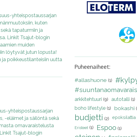
uus-yhteispostaussarjan
mänmuutoksiin, kuten
 sekä tapaturmiin ja
a. Linkit Tsajut-blogin
tsaamien muiden
in löytyvät jutun lopusta!
a poikkeustilanteisiin uutta
Puheenaiheet:
#kylp
#allashuone
(1)
#suuntanaomavarai
arkkitehtuuri
autotalli
(9)
(1)
bokashi
boho lifestyle
(1)
us-yhteispostaussarjan
budjetti
epoksilattia
, -eläimet ja säilöntä sekä
(2)
a omasta omavaraistelusta
Espoo
(1)
Eristeet
(1)
 Linkit Tsajut-blogin