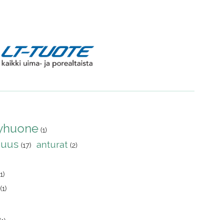
yhuone
(1)
suus
anturat
(17)
(2)
(1)
(1)