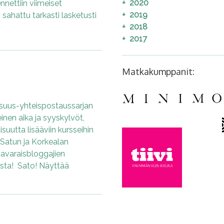
2020
nnettiin viimeiset
2019
 sahattu tarkasti lasketusti
2018
2017
Matkakumppanit:
uus-yhteispostaussarjan
nen aika ja syyskylvöt,
suutta lisääviin kursseihin
in Satun ja Korkealan
avaraisbloggajien
usta! Sato! Näyttää