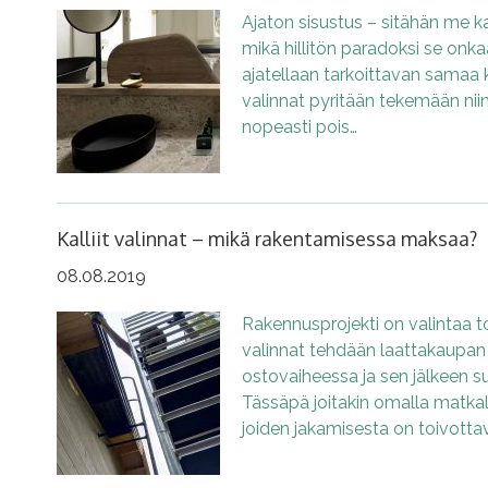
Ajaton sisustus – sitähän me ka
mikä hillitön paradoksi se on
ajatellaan tarkoittavan samaa k
valinnat pyritään tekemään niin
nopeasti pois…
Kalliit valinnat – mikä rakentamisessa maksaa?
08.08.2019
Rakennusprojekti on valintaa t
valinnat tehdään laattakaupan s
ostovaiheessa ja sen jälkeen s
Tässäpä joitakin omalla matkalla 
joiden jakamisesta on toivotta