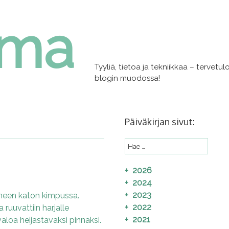
lma
Tyyliä, tietoa ja tekniikkaa – tervet
blogin muodossa!
Päiväkirjan sivut:
2026
2024
2023
oneen katon kimpussa.
2022
 ruuvattiin harjalle
2021
aloa heijastavaksi pinnaksi.