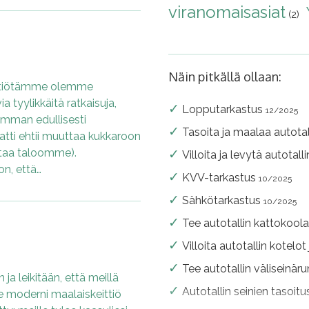
viranomaisasiat
(2)
Näin pitkällä ollaan:
ttiötämme olemme
 tyylikkäitä ratkaisuja,
Lopputarkastus
12/2025
simman edullisesti
Tasoita ja maalaa autotal
atti ehtii muuttaa kukkaroon
taa taloomme).
Villoita ja levytä autotall
n, että…
KVV-tarkastus
10/2025
Sähkötarkastus
10/2025
Tee autotallin kattokool
Villoita autotallin kotelot
Tee autotallin väliseinär
ja leikitään, että meillä
Autotallin seinien tasoit
se moderni maalaiskeittiö