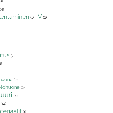
(1)
(4)
IV
kentaminen
(1)
(2)
)
itus
(2)
1)
huone
(2)
olohuone
(2)
uuri
(4)
(14)
eriaalit
(1)