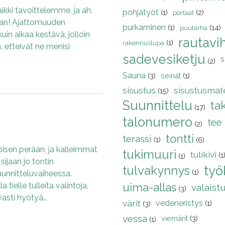
ikki tavoittelemme, ja ah,
pohjatyöt
(1)
(2)
portaat
kaan! Ajattomuuden
purkaminen
(1)
(14)
puutarha
uin aikaa kestävä, jolloin
rautaviht
(1)
rakennuslupa
, etteivät ne menisi
sadevesiketju
s
(2)
Sauna
(3)
seinät
(1)
sisustus
sisustusmate
(15)
Suunnittelu
ta
(17)
talonumero
tee 
(2)
tontti
terassi
(1)
(6)
oisen perään, ja kalleimmat
tukimuuri
tulikivi
(1
(1)
ijaan jo tontin
tulvakynnys
työ
(1)
uunnitteluvaiheessa.
tielle tulleita valintoja,
uima-allas
valaist
(3)
vasti hyötyä…
värit
vedeneristys
(1)
(3)
vessa
viemärit
(3)
(1)