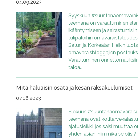
04.09.2023
Syyskuun #suuntanaomavarais
teemana on varautuminen elä
ikääntymiseen ja sairastumisiin
tulipaloihin omavaraistaloudess
Satun ja Korkealan Heikin luo
omavaraisbloggajien postauksi
Varautuminen onnettomuuksiin j
taloa…
Mitä haluaisin osata ja kesän raksakuulumiset
07.08.2023
Elokuun #suuntanaomavaraisu
teemana ovat kotitarvekalastus
ajatusleikki: jos saisi muutta
yhden asian, niin mikä se olisi?