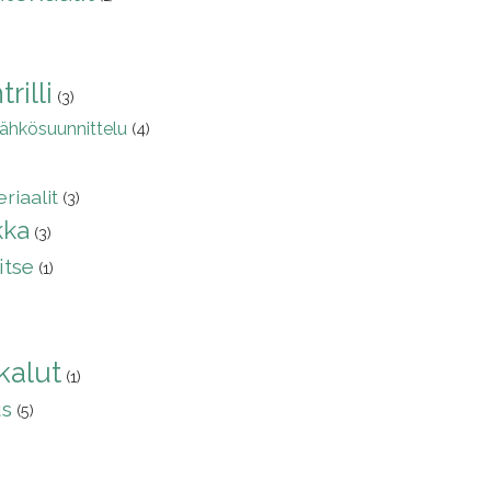
rilli
(3)
ähkösuunnittelu
(4)
riaalit
(3)
kka
(3)
itse
(1)
)
kalut
(1)
us
(5)