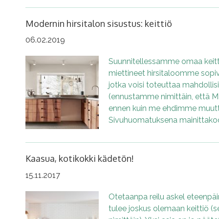
Modernin hirsitalon sisustus: keittiö
06.02.2019
Suunnitellessamme omaa kei
miettineet hirsitaloomme sopivia
jotka voisi toteuttaa mahdolli
(ennustamme nimittäin, että M
ennen kuin me ehdimme muut
Sivuhuomatuksena mainittakoo
Kaasua, kotikokki kädetön!
15.11.2017
Otetaanpa reilu askel eteenpäin 
tulee joskus olemaan keittiö (