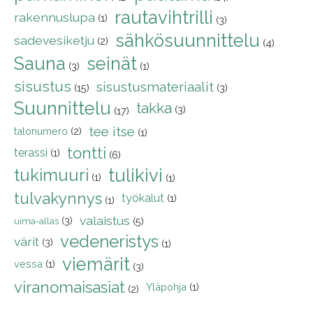
rautavihtrilli
rakennuslupa
(1)
(3)
sähkösuunnittelu
sadevesiketju
(2)
(4)
Sauna
seinät
(3)
(1)
sisustus
sisustusmateriaalit
(15)
(3)
Suunnittelu
takka
(3)
(17)
tee itse
talonumero
(2)
(1)
tontti
terassi
(1)
(6)
tukimuuri
tulikivi
(1)
(1)
tulvakynnys
työkalut
(1)
(1)
valaistus
(3)
(5)
uima-allas
vedeneristys
värit
(3)
(1)
viemärit
vessa
(1)
(3)
viranomaisasiat
Yläpohja
(1)
(2)