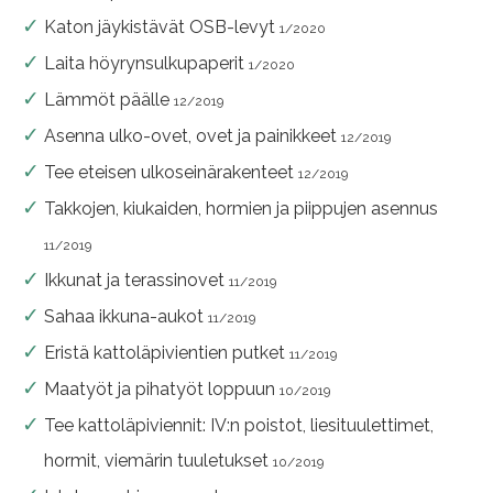
Katon jäykistävät OSB-levyt
1/2020
Laita höyrynsulkupaperit
1/2020
Lämmöt päälle
12/2019
Asenna ulko-ovet, ovet ja painikkeet
12/2019
Tee eteisen ulkoseinärakenteet
12/2019
Takkojen, kiukaiden, hormien ja piippujen asennus
11/2019
Ikkunat ja terassinovet
11/2019
Sahaa ikkuna-aukot
11/2019
Eristä kattoläpivientien putket
11/2019
Maatyöt ja pihatyöt loppuun
10/2019
Tee kattoläpiviennit: IV:n poistot, liesituulettimet,
hormit, viemärin tuuletukset
10/2019