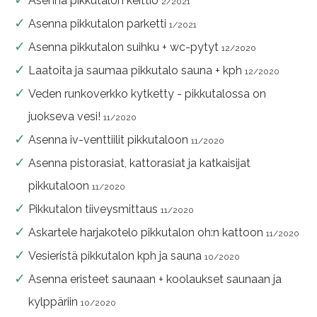
Asenna pikkutalon keittiö
2/2021
Asenna pikkutalon parketti
1/2021
Asenna pikkutalon suihku + wc-pytyt
12/2020
Laatoita ja saumaa pikkutalo sauna + kph
12/2020
Veden runkoverkko kytketty - pikkutalossa on
juokseva vesi!
11/2020
Asenna iv-venttiilit pikkutaloon
11/2020
Asenna pistorasiat, kattorasiat ja katkaisijat
pikkutaloon
11/2020
Pikkutalon tiiveysmittaus
11/2020
Askartele harjakotelo pikkutalon oh:n kattoon
11/2020
Vesieristä pikkutalon kph ja sauna
10/2020
Asenna eristeet saunaan + koolaukset saunaan ja
kylppäriin
10/2020