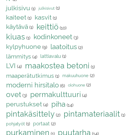
julkisivu
(1)
(1)
julkisivut
kaiteet
kasvit
(1)
(1)
keittiö
käytävä
(1)
(10)
kiuas
kodinkoneet
(3)
(1)
kylpyhuone
laatoitus
(9)
(2)
lämmitys
lattiavalu
(1)
(4)
maakostea betoni
LVI
(4)
(1)
maaperätutkimus
makuuhuone
(2)
(1)
moderni hirsitalo
(2)
olohuone
(6)
ovet
permakulttuuri
(3)
(4)
piha
perustukset
(4)
(14)
pintakäsittely
pintamateriaalit
(2)
(1)
portaat
pohjatyöt
(1)
(2)
purkaminen
puutarha
(1)
(14)