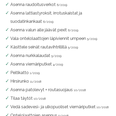
Asenna raudoitusverkot
6/2019
Asenna lattiastyroksit, irrotuskaistat ja
suodatinkankaat
6/2019
Asenna valun alle jäävät pexit
6/2019
Vala ontelolaattojen läpiviennit umpeen
5/2019
Käsittele seinät rautavihtrillillä
5/2019
Asenna nurkkalaudat
5/2019
Asenna viemäriputket
4/2019
Peltikatto
1/2019
Hirsirunko
11/2018
Asenna patolevyt + routasuojaus
10/2018
Tilaa täytöt
10/2018
Vedä sadevesi- ja ulkopuoliset viemäriputket
10/2018
Ontelolaattojen asennus
9/2018