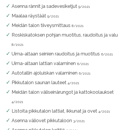
Asenna rännit ja sadevesiketjut
9/2021
Maalaa räystäät
9/2021
Meidän talon tiiveysmittaus
8/2021
Roskiskatoksen pohjan muotitus, raudoitus ja valu
8/2021
Uima-altaan seinien raudoitus ja muotitus
6/2021
Uima-altaan lattian valaminen
6/2021
Autotallin ajoluiskan valaminen
6/2021
Pikkutalon saunan lauteet
4/2021
Meidän talon väliseinärungot ja kattokoolaukset
4/2021
Listoita pikkutalon lattiat, ikkunat ja ovet
4/2021
Asenna väliovet pikkutaloon
3/2021