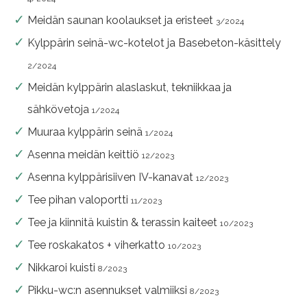
Meidän saunan koolaukset ja eristeet
3/2024
Kylppärin seinä-wc-kotelot ja Basebeton-käsittely
2/2024
Meidän kylppärin alaslaskut, tekniikkaa ja
sähkövetoja
1/2024
Muuraa kylppärin seinä
1/2024
Asenna meidän keittiö
12/2023
Asenna kylppärisiiven IV-kanavat
12/2023
Tee pihan valoportti
11/2023
Tee ja kiinnitä kuistin & terassin kaiteet
10/2023
Tee roskakatos + viherkatto
10/2023
Nikkaroi kuisti
8/2023
Pikku-wc:n asennukset valmiiksi
8/2023