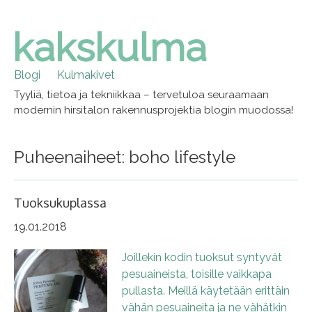
kakskulma
Skip
to
content
Blogi
Kulmakivet
Tyyliä, tietoa ja tekniikkaa – tervetuloa seuraamaan
modernin hirsitalon rakennusprojektia blogin muodossa!
Puheenaiheet: boho lifestyle
Tuoksukuplassa
19.01.2018
Joillekin kodin tuoksut syntyvät
pesuaineista, toisille vaikkapa
pullasta. Meillä käytetään erittäin
vähän pesuaineita ja ne vähätkin