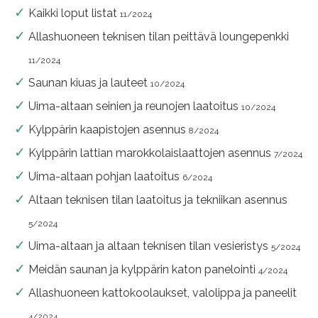
Kaikki loput listat
11/2024
Allashuoneen teknisen tilan peittävä loungepenkki
11/2024
Saunan kiuas ja lauteet
10/2024
Uima-altaan seinien ja reunojen laatoitus
10/2024
Kylppärin kaapistojen asennus
8/2024
Kylppärin lattian marokkolaislaattojen asennus
7/2024
Uima-altaan pohjan laatoitus
6/2024
Altaan teknisen tilan laatoitus ja tekniikan asennus
5/2024
Uima-altaan ja altaan teknisen tilan vesieristys
5/2024
Meidän saunan ja kylppärin katon panelointi
4/2024
Allashuoneen kattokoolaukset, valolippa ja paneelit
4/2024