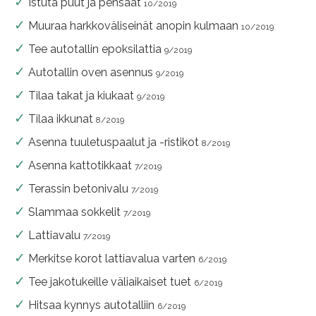
Istuta puut ja pensaat
10/2019
Muuraa harkkoväliseinät anopin kulmaan
10/2019
Tee autotallin epoksilattia
9/2019
Autotallin oven asennus
9/2019
Tilaa takat ja kiukaat
9/2019
Tilaa ikkunat
8/2019
Asenna tuuletuspaalut ja -ristikot
8/2019
Asenna kattotikkaat
7/2019
Terassin betonivalu
7/2019
Slammaa sokkelit
7/2019
Lattiavalu
7/2019
Merkitse korot lattiavalua varten
6/2019
Tee jakotukeille väliaikaiset tuet
6/2019
Hitsaa kynnys autotalliin
6/2019