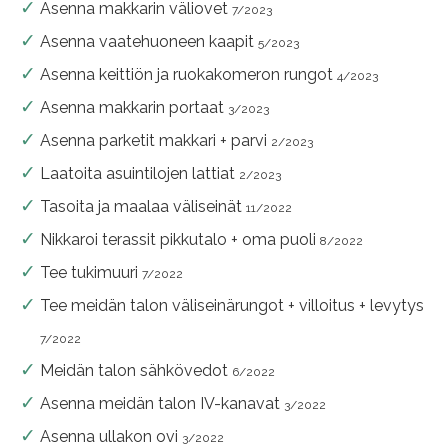
Asenna makkarin väliovet
7/2023
Asenna vaatehuoneen kaapit
5/2023
Asenna keittiön ja ruokakomeron rungot
4/2023
Asenna makkarin portaat
3/2023
Asenna parketit makkari + parvi
2/2023
Laatoita asuintilojen lattiat
2/2023
Tasoita ja maalaa väliseinät
11/2022
Nikkaroi terassit pikkutalo + oma puoli
8/2022
Tee tukimuuri
7/2022
Tee meidän talon väliseinärungot + villoitus + levytys
7/2022
Meidän talon sähkövedot
6/2022
Asenna meidän talon IV-kanavat
3/2022
Asenna ullakon ovi
3/2022