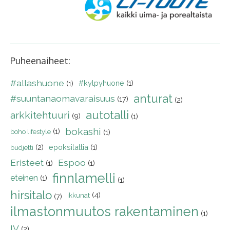
Puheenaiheet:
#allashuone
#kylpyhuone
(1)
(1)
anturat
#suuntanaomavaraisuus
(17)
(2)
autotalli
arkkitehtuuri
(9)
(1)
bokashi
(1)
boho lifestyle
(1)
(2)
epoksilattia
(1)
budjetti
Eristeet
Espoo
(1)
(1)
finnlamelli
eteinen
(1)
(1)
hirsitalo
(4)
ikkunat
(7)
ilmastonmuutos rakentaminen
(1)
IV
(2)