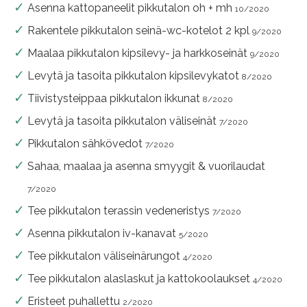
Asenna kattopaneelit pikkutalon oh + mh
10/2020
Rakentele pikkutalon seinä-wc-kotelot 2 kpl
9/2020
Maalaa pikkutalon kipsilevy- ja harkkoseinät
9/2020
Levytä ja tasoita pikkutalon kipsilevykatot
8/2020
Tiivistysteippaa pikkutalon ikkunat
8/2020
Levytä ja tasoita pikkutalon väliseinät
7/2020
Pikkutalon sähkövedot
7/2020
Sahaa, maalaa ja asenna smyygit & vuorilaudat
7/2020
Tee pikkutalon terassin vedeneristys
7/2020
Asenna pikkutalon iv-kanavat
5/2020
Tee pikkutalon väliseinärungot
4/2020
Tee pikkutalon alaslaskut ja kattokoolaukset
4/2020
Eristeet puhallettu
2/2020