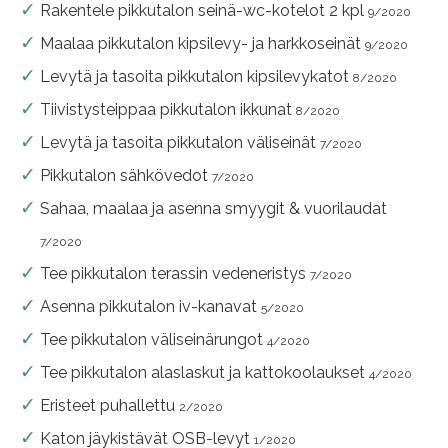
Rakentele pikkutalon seinä-wc-kotelot 2 kpl
9/2020
Maalaa pikkutalon kipsilevy- ja harkkoseinät
9/2020
Levytä ja tasoita pikkutalon kipsilevykatot
8/2020
Tiivistysteippaa pikkutalon ikkunat
8/2020
Levytä ja tasoita pikkutalon väliseinät
7/2020
Pikkutalon sähkövedot
7/2020
Sahaa, maalaa ja asenna smyygit & vuorilaudat
7/2020
Tee pikkutalon terassin vedeneristys
7/2020
Asenna pikkutalon iv-kanavat
5/2020
Tee pikkutalon väliseinärungot
4/2020
Tee pikkutalon alaslaskut ja kattokoolaukset
4/2020
Eristeet puhallettu
2/2020
Katon jäykistävät OSB-levyt
1/2020