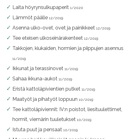
Laita höyrynsulkupaperit
1/2020
Lämmöt päälle
12/2019
Asenna ulko-ovet, ovet ja painikkeet
12/2019
Tee eteisen ulkoseinärakenteet
12/2019
Takkojen, kiukaiden, hormien ja piippujen asennus
11/2019
Ikkunat ja terassinovet
11/2019
Sahaa ikkuna-aukot
11/2019
Eristä kattoläpivientien putket
11/2019
Maatyöt ja pihatyöt loppuun
10/2019
Tee kattoläpiviennit: IV:n poistot, liesituulettimet,
hormit, viemärin tuuletukset
10/2019
Istuta puut ja pensaat
10/2019