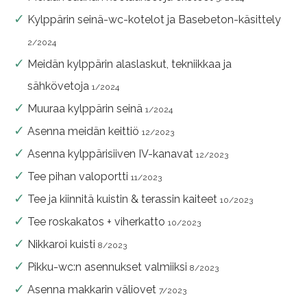
Kylppärin seinä-wc-kotelot ja Basebeton-käsittely
2/2024
Meidän kylppärin alaslaskut, tekniikkaa ja
sähkövetoja
1/2024
Muuraa kylppärin seinä
1/2024
Asenna meidän keittiö
12/2023
Asenna kylppärisiiven IV-kanavat
12/2023
Tee pihan valoportti
11/2023
Tee ja kiinnitä kuistin & terassin kaiteet
10/2023
Tee roskakatos + viherkatto
10/2023
Nikkaroi kuisti
8/2023
Pikku-wc:n asennukset valmiiksi
8/2023
Asenna makkarin väliovet
7/2023