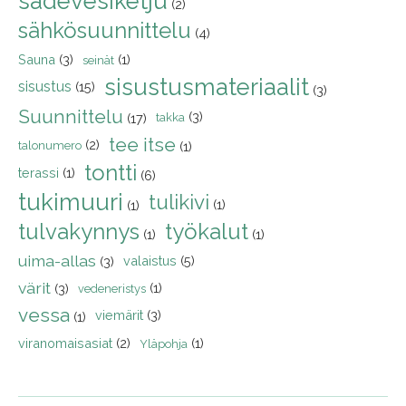
sadevesiketju
(2)
sähkösuunnittelu
(4)
Sauna
(3)
(1)
seinät
sisustusmateriaalit
sisustus
(15)
(3)
Suunnittelu
(3)
(17)
takka
tee itse
(2)
talonumero
(1)
tontti
terassi
(1)
(6)
tukimuuri
tulikivi
(1)
(1)
tulvakynnys
työkalut
(1)
(1)
uima-allas
valaistus
(5)
(3)
värit
(1)
(3)
vedeneristys
vessa
viemärit
(3)
(1)
viranomaisasiat
(2)
(1)
Yläpohja