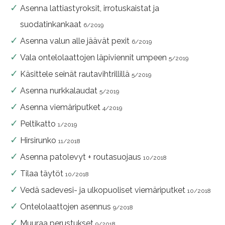
Asenna lattiastyroksit, irrotuskaistat ja
suodatinkankaat
6/2019
Asenna valun alle jäävät pexit
6/2019
Vala ontelolaattojen läpiviennit umpeen
5/2019
Käsittele seinät rautavihtrillillä
5/2019
Asenna nurkkalaudat
5/2019
Asenna viemäriputket
4/2019
Peltikatto
1/2019
Hirsirunko
11/2018
Asenna patolevyt + routasuojaus
10/2018
Tilaa täytöt
10/2018
Vedä sadevesi- ja ulkopuoliset viemäriputket
10/2018
Ontelolaattojen asennus
9/2018
Muuraa perustukset
9/2018