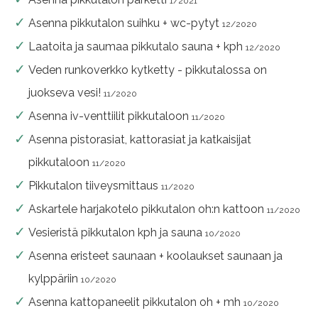
1/2021
Asenna pikkutalon suihku + wc-pytyt
12/2020
Laatoita ja saumaa pikkutalo sauna + kph
12/2020
Veden runkoverkko kytketty - pikkutalossa on
juokseva vesi!
11/2020
Asenna iv-venttiilit pikkutaloon
11/2020
Asenna pistorasiat, kattorasiat ja katkaisijat
pikkutaloon
11/2020
Pikkutalon tiiveysmittaus
11/2020
Askartele harjakotelo pikkutalon oh:n kattoon
11/2020
Vesieristä pikkutalon kph ja sauna
10/2020
Asenna eristeet saunaan + koolaukset saunaan ja
kylppäriin
10/2020
Asenna kattopaneelit pikkutalon oh + mh
10/2020