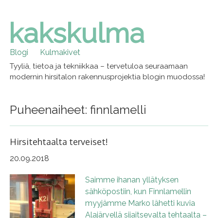
kakskulma
Skip
to
content
Blogi
Kulmakivet
Tyyliä, tietoa ja tekniikkaa – tervetuloa seuraamaan
modernin hirsitalon rakennusprojektia blogin muodossa!
Puheenaiheet: finnlamelli
Hirsitehtaalta terveiset!
20.09.2018
Saimme ihanan yllätyksen
sähköpostiin, kun Finnlamellin
myyjämme Marko lähetti kuvia
Alajärvellä sijaitsevalta tehtaalta –