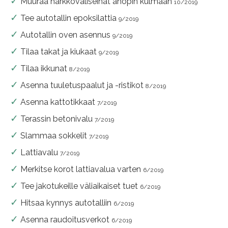
Muuraa harkkoväliseinät anopin kulmaan
10/2019
Tee autotallin epoksilattia
9/2019
Autotallin oven asennus
9/2019
Tilaa takat ja kiukaat
9/2019
Tilaa ikkunat
8/2019
Asenna tuuletuspaalut ja -ristikot
8/2019
Asenna kattotikkaat
7/2019
Terassin betonivalu
7/2019
Slammaa sokkelit
7/2019
Lattiavalu
7/2019
Merkitse korot lattiavalua varten
6/2019
Tee jakotukeille väliaikaiset tuet
6/2019
Hitsaa kynnys autotalliin
6/2019
Asenna raudoitusverkot
6/2019