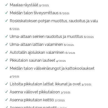
Maalaa räystäät
9/2021
Meidän talon tiiveysmittaus
8/2021
Roskiskatoksen pohjan muotitus, raudoitus ja valu
8/2021
Uima-altaan seinien raudoitus ja muotitus
6/2021
Uima-altaan lattian valaminen
6/2021
Autotallin ajoluiskan valaminen
6/2021
Pikkutalon saunan lauteet
4/2021
Meidän talon väliseinärungot ja kattokoolaukset
4/2021
Listoita pikkutalon lattiat, ikkunat ja ovet
4/2021
Asenna väliovet pikkutaloon
3/2021
Asenna pikkutalon keittiö
2/2021
Asenna pikkutalon parketti