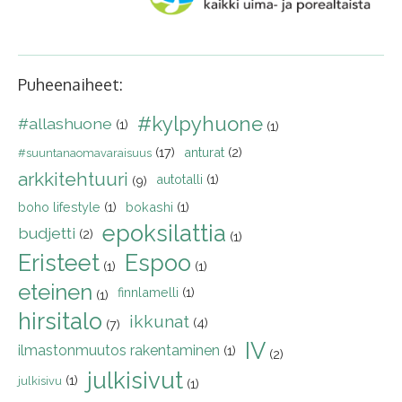
Puheenaiheet:
#kylpyhuone
#allashuone
(1)
(1)
(17)
anturat
(2)
#suuntanaomavaraisuus
arkkitehtuuri
autotalli
(1)
(9)
boho lifestyle
(1)
bokashi
(1)
epoksilattia
budjetti
(2)
(1)
Eristeet
Espoo
(1)
(1)
eteinen
finnlamelli
(1)
(1)
hirsitalo
ikkunat
(4)
(7)
IV
ilmastonmuutos rakentaminen
(1)
(2)
julkisivut
(1)
julkisivu
(1)