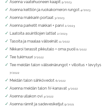
Asenna vaatehuoneen kaapit
5/2023
Asenna keittiön ja ruokakomeron rungot
4/2023
Asenna makkarin portaat
3/2023
Asenna parketit makkari + parvi
2/2023
Laatoita asuintilojen lattiat
2/2023
Tasoita ja maalaa väliseinät
11/2022
Nikkaroi terassit pikkutalo + oma puoli
8/2022
Tee tukimuuri
7/2022
Tee meidän talon väliseinärungot + villoitus + levytys
7/2022
Meidän talon sähkövedot
6/2022
Asenna meidän talon IV-kanavat
3/2022
Asenna ullakon ovi
3/2022
Asenna rännit ja sadevesiketjut
9/2021