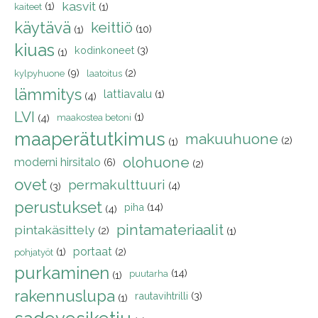
kasvit
(1)
(1)
kaiteet
käytävä
keittiö
(10)
(1)
kiuas
kodinkoneet
(3)
(1)
(9)
(2)
kylpyhuone
laatoitus
lämmitys
lattiavalu
(1)
(4)
LVI
(1)
(4)
maakostea betoni
maaperätutkimus
makuuhuone
(2)
(1)
olohuone
moderni hirsitalo
(6)
(2)
ovet
permakulttuuri
(4)
(3)
perustukset
piha
(14)
(4)
pintamateriaalit
pintakäsittely
(2)
(1)
portaat
(1)
(2)
pohjatyöt
purkaminen
(14)
puutarha
(1)
rakennuslupa
rautavihtrilli
(3)
(1)