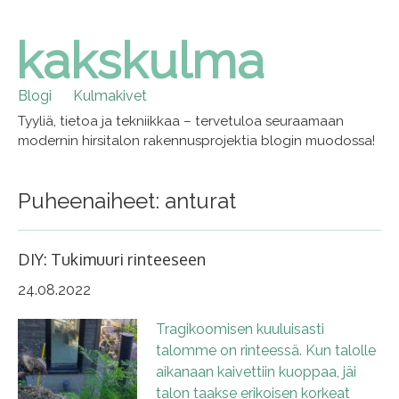
kakskulma
Skip
to
content
Blogi
Kulmakivet
Tyyliä, tietoa ja tekniikkaa – tervetuloa seuraamaan
modernin hirsitalon rakennusprojektia blogin muodossa!
Puheenaiheet: anturat
DIY: Tukimuuri rinteeseen
24.08.2022
Tragikoomisen kuuluisasti
talomme on rinteessä. Kun talolle
aikanaan kaivettiin kuoppaa, jäi
talon taakse erikoisen korkeat