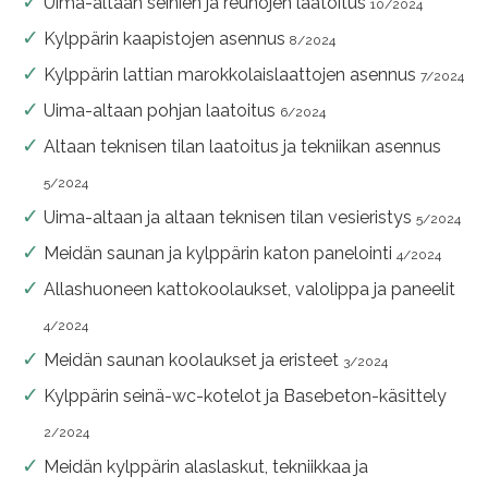
Uima-altaan seinien ja reunojen laatoitus
10/2024
Kylppärin kaapistojen asennus
8/2024
Kylppärin lattian marokkolaislaattojen asennus
7/2024
Uima-altaan pohjan laatoitus
6/2024
Altaan teknisen tilan laatoitus ja tekniikan asennus
5/2024
Uima-altaan ja altaan teknisen tilan vesieristys
5/2024
Meidän saunan ja kylppärin katon panelointi
4/2024
Allashuoneen kattokoolaukset, valolippa ja paneelit
4/2024
Meidän saunan koolaukset ja eristeet
3/2024
Kylppärin seinä-wc-kotelot ja Basebeton-käsittely
2/2024
Meidän kylppärin alaslaskut, tekniikkaa ja