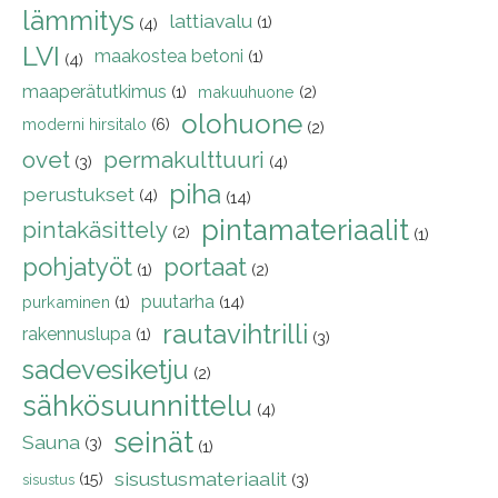
lämmitys
lattiavalu
(1)
(4)
LVI
maakostea betoni
(1)
(4)
maaperätutkimus
(1)
makuuhuone
(2)
olohuone
moderni hirsitalo
(6)
(2)
ovet
permakulttuuri
(3)
(4)
piha
perustukset
(4)
(14)
pintamateriaalit
pintakäsittely
(2)
(1)
pohjatyöt
portaat
(1)
(2)
puutarha
purkaminen
(1)
(14)
rautavihtrilli
rakennuslupa
(1)
(3)
sadevesiketju
(2)
sähkösuunnittelu
(4)
seinät
Sauna
(3)
(1)
sisustusmateriaalit
(15)
(3)
sisustus