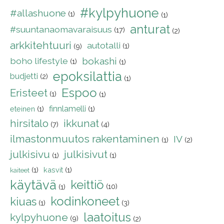
#kylpyhuone
#allashuone
(1)
(1)
anturat
#suuntanaomavaraisuus
(17)
(2)
arkkitehtuuri
autotalli
(1)
(9)
boho lifestyle
bokashi
(1)
(1)
epoksilattia
budjetti
(2)
(1)
Espoo
Eristeet
(1)
(1)
finnlamelli
eteinen
(1)
(1)
hirsitalo
ikkunat
(7)
(4)
ilmastonmuutos rakentaminen
IV
(1)
(2)
julkisivu
julkisivut
(1)
(1)
(1)
kasvit
(1)
kaiteet
käytävä
keittiö
(10)
(1)
kodinkoneet
kiuas
(1)
(3)
laatoitus
kylpyhuone
(9)
(2)