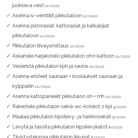
juokseva vesi!
11/2020
Asenna iv-venttiilit pikkutaloon
11/2020
Asenna pistorasiat, kattorasiat ja katkaisijat
pikkutaloon
11/2020
Pikkutalon tiiveysmittaus
11/2020
Askartele harjakotelo pikkutalon oh:n kattoon
11/2020
Vesieristä pikkutalon kph ja sauna
10/2020
Asenna eristeet saunaan + koolaukset saunaan ja
kylppäriin
10/2020
Asenna kattopaneelit pikkutalon oh + mh
10/2020
Rakentele pikkutalon seinä-wc-kotelot 2 kpl
9/2020
Maalaa pikkutalon kipsilevy- ja harkkoseinät
9/2020
Levytä ja tasoita pikkutalon kipsilevykatot
8/2020
Tiivistysteippaa pikkutalon ikkunat
8/2020