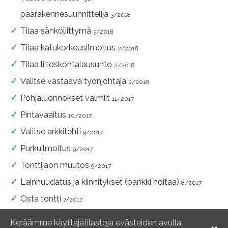
päärakennesuunnittelija
3/2018
Tilaa sähköliittymä
3/2018
Tilaa katukorkeusilmoitus
2/2018
Tilaa liitoskohtalausunto
2/2018
Valitse vastaava työnjohtaja
2/2018
Pohjaluonnokset valmiit
11/2017
Pintavaaitus
10/2017
Valitse arkkitehti
9/2017
Purkuilmoitus
9/2017
Tonttijaon muutos
9/2017
Lainhuudatus ja kiinnitykset (pankki hoitaa)
8/2017
Osta tontti
7/2017
Maaperätutkimus
7/2017
Keräämme käyttäjätilastoja evästeiden avulla.