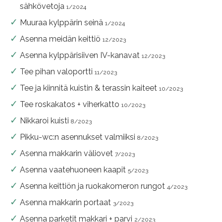
sähkövetoja
1/2024
Muuraa kylppärin seinä
1/2024
Asenna meidän keittiö
12/2023
Asenna kylppärisiiven IV-kanavat
12/2023
Tee pihan valoportti
11/2023
Tee ja kiinnitä kuistin & terassin kaiteet
10/2023
Tee roskakatos + viherkatto
10/2023
Nikkaroi kuisti
8/2023
Pikku-wc:n asennukset valmiiksi
8/2023
Asenna makkarin väliovet
7/2023
Asenna vaatehuoneen kaapit
5/2023
Asenna keittiön ja ruokakomeron rungot
4/2023
Asenna makkarin portaat
3/2023
Asenna parketit makkari + parvi
2/2023