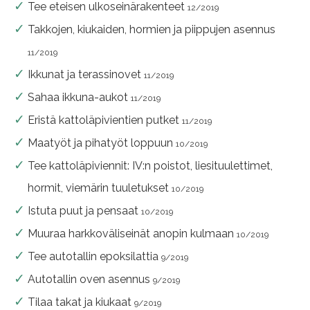
Tee eteisen ulkoseinärakenteet
12/2019
Takkojen, kiukaiden, hormien ja piippujen asennus
11/2019
Ikkunat ja terassinovet
11/2019
Sahaa ikkuna-aukot
11/2019
Eristä kattoläpivientien putket
11/2019
Maatyöt ja pihatyöt loppuun
10/2019
Tee kattoläpiviennit: IV:n poistot, liesituulettimet,
hormit, viemärin tuuletukset
10/2019
Istuta puut ja pensaat
10/2019
Muuraa harkkoväliseinät anopin kulmaan
10/2019
Tee autotallin epoksilattia
9/2019
Autotallin oven asennus
9/2019
Tilaa takat ja kiukaat
9/2019