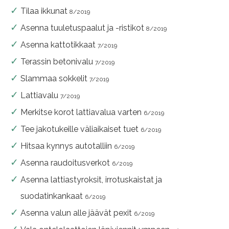
Tilaa ikkunat
8/2019
Asenna tuuletuspaalut ja -ristikot
8/2019
Asenna kattotikkaat
7/2019
Terassin betonivalu
7/2019
Slammaa sokkelit
7/2019
Lattiavalu
7/2019
Merkitse korot lattiavalua varten
6/2019
Tee jakotukeille väliaikaiset tuet
6/2019
Hitsaa kynnys autotalliin
6/2019
Asenna raudoitusverkot
6/2019
Asenna lattiastyroksit, irrotuskaistat ja
suodatinkankaat
6/2019
Asenna valun alle jäävät pexit
6/2019