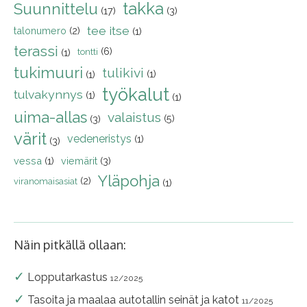
takka
Suunnittelu
(17)
(3)
tee itse
talonumero
(2)
(1)
terassi
(6)
(1)
tontti
tukimuuri
tulikivi
(1)
(1)
työkalut
tulvakynnys
(1)
(1)
uima-allas
valaistus
(5)
(3)
värit
vedeneristys
(1)
(3)
vessa
(1)
viemärit
(3)
Yläpohja
(2)
viranomaisasiat
(1)
Näin pitkällä ollaan:
Lopputarkastus
12/2025
Tasoita ja maalaa autotallin seinät ja katot
11/2025