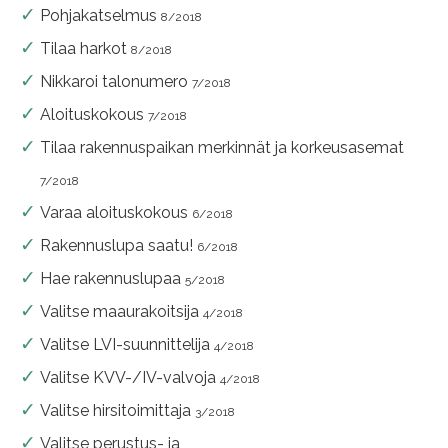
Pohjakatselmus
8/2018
Tilaa harkot
8/2018
Nikkaroi talonumero
7/2018
Aloituskokous
7/2018
Tilaa rakennuspaikan merkinnät ja korkeusasemat
7/2018
Varaa aloituskokous
6/2018
Rakennuslupa saatu!
6/2018
Hae rakennuslupaa
5/2018
Valitse maaurakoitsija
4/2018
Valitse LVI-suunnittelija
4/2018
Valitse KVV-/IV-valvoja
4/2018
Valitse hirsitoimittaja
3/2018
Valitse perustus- ja