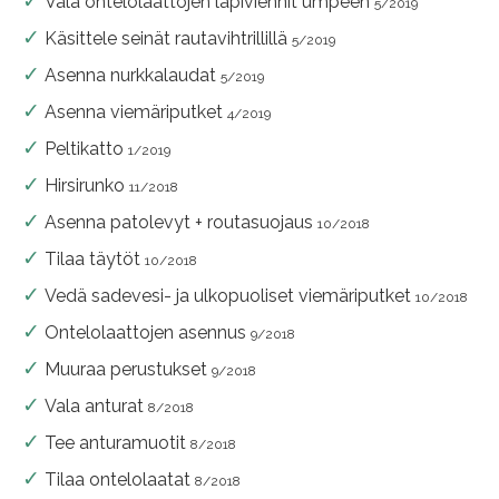
Vala ontelolaattojen läpiviennit umpeen
5/2019
Käsittele seinät rautavihtrillillä
5/2019
Asenna nurkkalaudat
5/2019
Asenna viemäriputket
4/2019
Peltikatto
1/2019
Hirsirunko
11/2018
Asenna patolevyt + routasuojaus
10/2018
Tilaa täytöt
10/2018
Vedä sadevesi- ja ulkopuoliset viemäriputket
10/2018
Ontelolaattojen asennus
9/2018
Muuraa perustukset
9/2018
Vala anturat
8/2018
Tee anturamuotit
8/2018
Tilaa ontelolaatat
8/2018