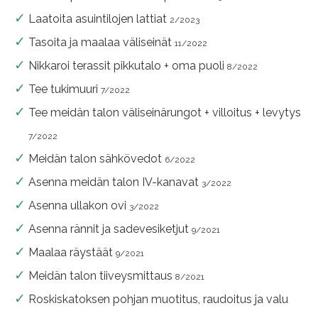
Laatoita asuintilojen lattiat
2/2023
Tasoita ja maalaa väliseinät
11/2022
Nikkaroi terassit pikkutalo + oma puoli
8/2022
Tee tukimuuri
7/2022
Tee meidän talon väliseinärungot + villoitus + levytys
7/2022
Meidän talon sähkövedot
6/2022
Asenna meidän talon IV-kanavat
3/2022
Asenna ullakon ovi
3/2022
Asenna rännit ja sadevesiketjut
9/2021
Maalaa räystäät
9/2021
Meidän talon tiiveysmittaus
8/2021
Roskiskatoksen pohjan muotitus, raudoitus ja valu