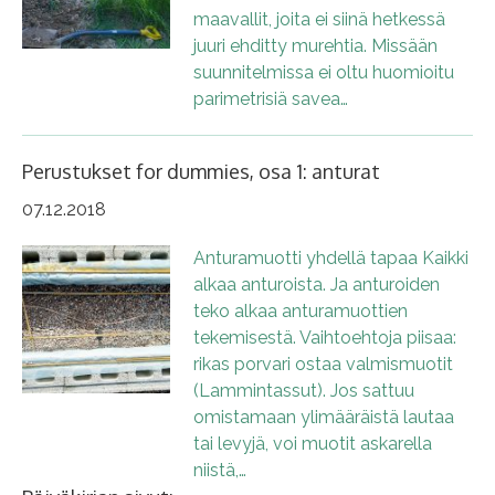
maavallit, joita ei siinä hetkessä
juuri ehditty murehtia. Missään
suunnitelmissa ei oltu huomioitu
parimetrisiä savea…
Perustukset for dummies, osa 1: anturat
07.12.2018
Anturamuotti yhdellä tapaa Kaikki
alkaa anturoista. Ja anturoiden
teko alkaa anturamuottien
tekemisestä. Vaihtoehtoja piisaa:
rikas porvari ostaa valmismuotit
(Lammintassut). Jos sattuu
omistamaan ylimääräistä lautaa
tai levyjä, voi muotit askarella
niistä,…