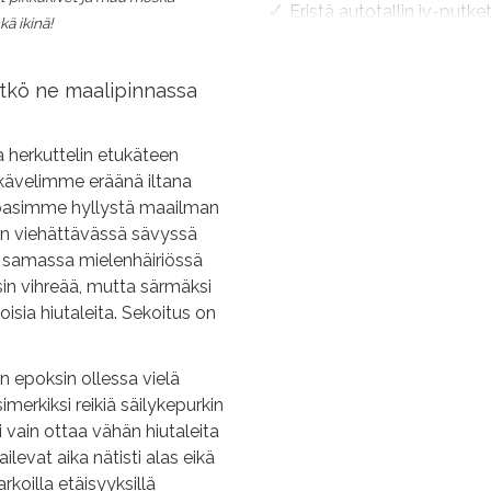
Eristä autotallin iv-putke
kä ikinä!
Eristä autotallin vesiput
Kaikki loput listat
11/2024
ätkö ne maalipinnassa
Allashuoneen teknisen ti
ja herkuttelin etukäteen
Saunan kiuas ja lauteet
1
n kävelimme eräänä iltana
Uima-altaan seinien ja re
ppasimme hyllystä maailman
Kylppärin kaapistojen a
in viehättävässä sävyssä
samassa mielenhäiriössä
Kylppärin lattian marokk
in vihreää, mutta särmäksi
Uima-altaan pohjan laat
sia hiutaleita. Sekoitus on
Altaan teknisen tilan laa
Uima-altaan ja altaan tek
en epoksin ollessa vielä
merkiksi reikiä säilykepurkin
Meidän saunan ja kylppär
i vain ottaa vähän hiutaleita
Allashuoneen kattokoolau
ilevat aika nätisti alas eikä
Meidän saunan koolaukset
rkoilla etäisyyksillä