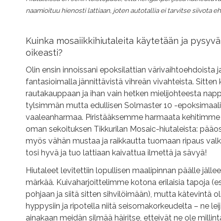
naamioituu hienosti lattiaan, joten autotallia ei tarvitse siivota eh
Kuinka mosaiikkihiutaleita käytetään ja pysyv
oikeasti?
Olin ensin innoissani epoksilattian värivaihtoehdoista 
fantasioimalla jännittävistä vihreän vivahteista. Sitte
rautakauppaan ja ihan vain hetken mielijohteesta na
tylsimmän mutta edullisen Solmaster 10 -epoksimaal
vaaleanharmaa. Piristääksemme harmaata kehitimme 
oman sekoituksen Tikkurilan Mosaic-hiutaleista: pääos
myös vähän mustaa ja raikkautta tuomaan ripaus valkoi
tosi hyvä ja tuo lattiaan kaivattua ilmettä ja sävyä!
Hiutaleet levitettiin lopullisen maalipinnan päälle jälle
märkää. Kuivaharjoittelimme kotona erilaisia tapoja (esi
pohjaan ja siitä sitten sihvilöimään), mutta kätevintä ol
hyppysiin ja ripotella niitä seisomakorkeudelta – ne leija
ainakaan meidän silmää häiritse, etteivät ne ole millinta