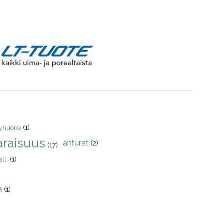
(1)
yhuone
raisuus
anturat
(2)
(17)
(1)
lli
)
a
(1)