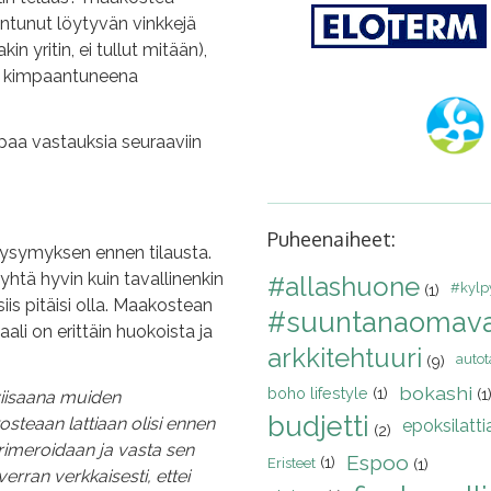
tuntunut löytyvän vinkkejä
kin yritin, ei tullut mitään),
tä kimpaantuneena
paa vastauksia seuraaviin
Puheenaiheet:
kysymyksen ennen tilausta.
htä hyvin kuin tavallinenkin
#allashuone
#kylp
(1)
is pitäisi olla. Maakostean
#suuntanaomava
aali on erittäin huokoista ja
arkkitehtuuri
autota
(9)
bokashi
boho lifestyle
(1)
(1
viisaana muiden
budjetti
teaan lattiaan olisi ennen
epoksilatti
(2)
primeroidaan ja vasta sen
Espoo
(1)
Eristeet
(1)
rran verkkaisesti, ettei