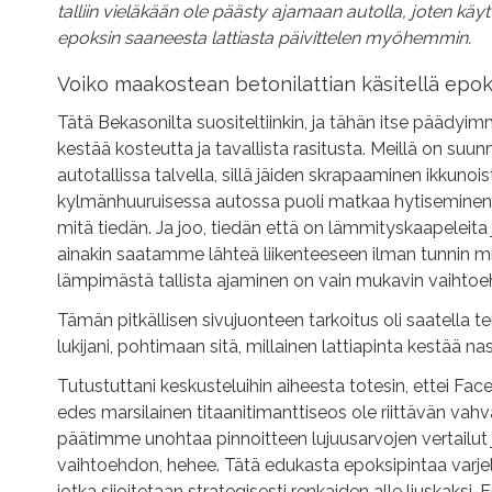
talliin vieläkään ole päästy ajamaan autolla, joten kä
epoksin saaneesta lattiasta päivittelen myöhemmin.
Voiko maakostean betonilattian käsitellä epoks
Tätä Bekasonilta suositeltiinkin, ja tähän itse päädyi
kestää kosteutta ja tavallista rasitusta. Meillä on suu
autotallissa talvella, sillä jäiden skrapaaminen ikkunoist
kylmänhuuruisessa autossa puoli matkaa hytiseminen o
mitä tiedän. Ja joo, tiedän että on lämmityskaapeleit
ainakin saatamme lähteä liikenteeseen ilman tunnin mi
lämpimästä tallista ajaminen on vain mukavin vaihtoe
Tämän pitkällisen sivujuonteen tarkoitus oli saatella te
lukijani, pohtimaan sitä, millainen lattiapinta kestää n
Tutustuttani keskusteluihin aiheesta totesin, ettei Fac
edes marsilainen titaanitimanttiseos ole riittävän vahv
päätimme unohtaa pinnoitteen lujuusarvojen vertailut
vaihtoehdon, hehee. Tätä edukasta epoksipintaa varje
jotka sijoitetaan strategisesti renkaiden alle liuskaksi.