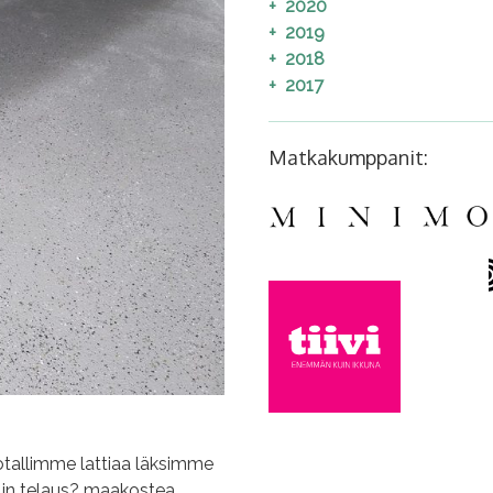
2020
2019
2018
2017
Matkakumppanit:
otallimme lattiaa läksimme
lin telaus? maakostea