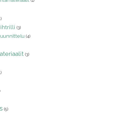
intamateriaalit
(1)
4)
htrilli
(3)
uunnittelu
(4)
teriaalit
(3)
1)
)
s
(5)