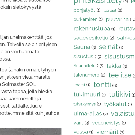
pintakäsittely
p
(2)
poksin sietokyvystä
pohjatyöt
(1)
(2)
portaat
.
puutarha
purkaminen
(1)
(1
rakennuslupa
rautavi
(1)
sadevesiketju
sähkös
elijan unelmakenttää, jos
(2)
en. Talvella se on erityisen
seinät
Sauna
(3)
(1)
 – pian voi huomata
sisustusma
sisustus
(15)
ossa.
takka
Suunnittelu
(17)
(3)
toa (ainakin oman, lyhyen
tee itse
talonumero
(2)
(
jälkeen vielä märälle
tontti
me Solmaster SOL
(1)
terassi
(6)
asta tapaa, jolla hiekka
tulikivi
tukimuuri
(1)
(1
iekkaa kämmenelle ja
työkalut
(1)
tulvakynnys
(1)
sesti lattialle. Juu ei
valaistu
uima-allas
ipottelimme sitä kuin jauhoa
(3)
värit
vedeneristys
(3)
(1)
vessa
viemärit
(1)
(3)