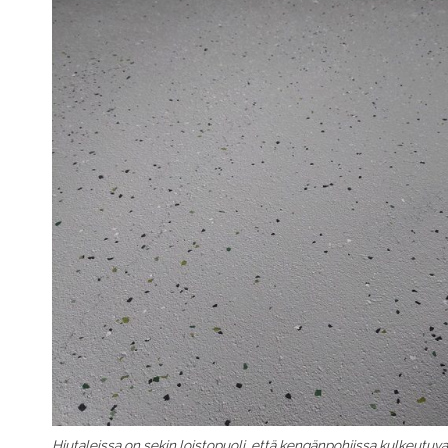
Hiutaleissa on sekin loistopuoli, että kengänpohjissa kulkeutuv