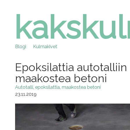
kaksku
Skip
to
content
Blogi
Kulmakivet
Epoksilattia autotallii
maakostea betoni
Autotalli
epoksilattia
maakostea betoni
23.11.2019