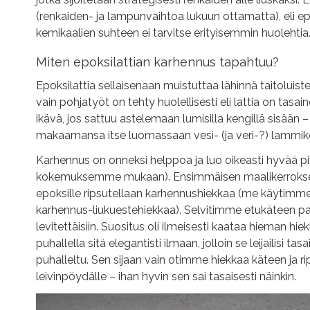
(renkaiden- ja lampunvaihtoa lukuun ottamatta), eli e
kemikaalien suhteen ei tarvitse erityisemmin huolehtia
Miten epoksilattian karhennus tapahtuu?
Epoksilattia sellaisenaan muistuttaa lähinnä taitoluist
vain pohjatyöt on tehty huolellisesti eli lattia on tasain
ikävä, jos sattuu astelemaan lumisilla kengillä sisään
makaamansa itse luomassaan vesi- (ja veri-?) lammik
Karhennus on onneksi helppoa ja luo oikeasti hyvää pi
kokemuksemme mukaan). Ensimmäisen maalikerroksen 
epoksille ripsutellaan karhennushiekkaa (me käytim
karhennus-liukuestehiekkaa). Selvitimme etukäteen par
levitettäisiin. Suositus oli ilmeisesti kaataa hieman h
puhallella sitä elegantisti ilmaan, jolloin se leijailisi tasai
puhalleltu. Sen sijaan vain otimme hiekkaa käteen ja r
leivinpöydälle – ihan hyvin sen sai tasaisesti näinkin.