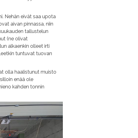
Kylppärin seinä-wc-kotel
nni. Nehän eivät saa upota
Meidän kylppärin alaslask
s ovat aivan pinnassa, niin
Muuraa kylppärin seinä
1
 kuukauden tallustelun
Asenna meidän keittiö
nut (ne olivat
12
un alkaenkin olleet irti
Asenna kylppärisiiven I
leetkin tuntuvat tuovan
Tee pihan valoportti
11/20
Tee ja kiinnitä kuistin & t
t olla haalistunut muisto
Tee roskakatos + viherka
silloin enää ole
e hieno kahden tonnin
Nikkaroi kuisti
8/2023
Pikku-wc:n asennukset va
Asenna makkarin väliove
Asenna vaatehuoneen k
Asenna keittiön ja ruok