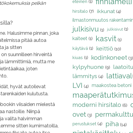
finnlamelli
eteinen
(1)
yttökokemuksia pelkän
ikkunat
hirsitalo
(7)
(4)
ilmastonmuutos rakentami
illa?
julkisivu
(1)
julkisivut
(1)
mme. Halusimme pinnan, joka
kasvit
kaiteet
(1)
(1)
nnitelmissa pitää autoa
a ja sitten
keittiö
käytävä
(1)
(10)
n suunnilleen hirveintä
kodinkoneet
kiuas
(1)
(3)
a ja lämmittimiä, mutta me
kylpyhuone
laatoit
(9)
etintäaikaa, joten
lattiava
lämmitys
hto.
(4)
LVI
maakostea betoni
idät, hyvät autoilevat
(4)
maaperätutkimu
astarenkaiden kulutusta.
moderni hirsitalo
ebookin viisaiden mielestä
(6)
aa nastoille. Niinpä
ovet
permakulttu
(3)
 ja valita halvimman
piha
perustukset
(4)
(14)
lemme sitten kumimatoilla,
 Emme fiksaile autoa itse