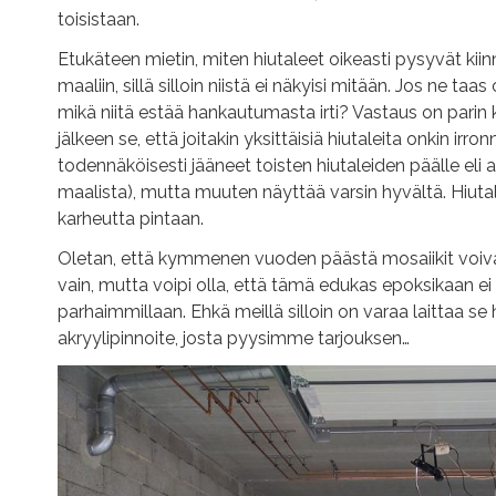
toisistaan.
Etukäteen mietin, miten hiutaleet oikeasti pysyvät kii
maaliin, sillä silloin niistä ei näkyisi mitään. Jos ne taa
mikä niitä estää hankautumasta irti? Vastaus on parin
jälkeen se, että joitakin yksittäisiä hiutaleita onkin irron
todennäköisesti jääneet toisten hiutaleiden päälle eli al
maalista), mutta muuten näyttää varsin hyvältä. Hiuta
karheutta pintaan.
Oletan, että kymmenen vuoden päästä mosaiikit voiva
vain, mutta voipi olla, että tämä edukas epoksikaan ei 
parhaimmillaan. Ehkä meillä silloin on varaa laittaa s
akryylipinnoite, josta pyysimme tarjouksen…