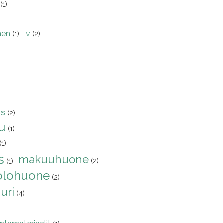
(1)
nen
(1)
(2)
IV
us
(2)
lu
(1)
(1)
s
makuuhuone
(2)
(1)
olohuone
(2)
uri
(4)