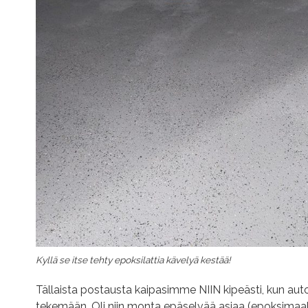
Kyllä se itse tehty epoksilattia kävelyä kestää!
Tällaista postausta kaipasimme NIIN kipeästi, kun aut
tekemään. Oli niin monta epäselvää asiaa (epoksimaa