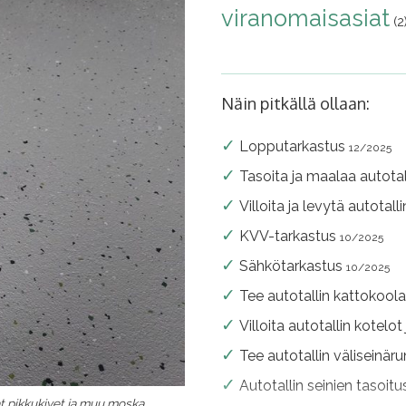
viranomaisasiat
(2
Näin pitkällä ollaan:
Lopputarkastus
12/2025
Tasoita ja maalaa autotal
Villoita ja levytä autotall
KVV-tarkastus
10/2025
Sähkötarkastus
10/2025
Tee autotallin kattokool
Villoita autotallin kotelot
Tee autotallin väliseinär
Autotallin seinien tasoit
at pikkukivet ja muu moska