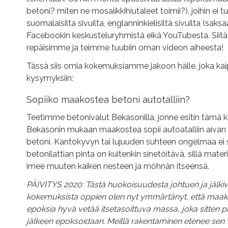
betoni? miten ne mosaiikkihiutaleet toimii?), joihin ei 
suomalaisilta sivuilta, englanninkielisiltä sivuilta (saksaa
Facebookin keskusteluryhmistä eikä YouTubesta. Sii
repäisimme ja teimme tuubiin oman videon aiheesta!
Tässä siis omia kokemuksiamme jakoon hälle, joka kai
kysymyksiin:
Sopiiko maakostea betoni autotalliin?
Teetimme betonivalut Bekasonilla, jonne esitin tämä 
Bekasonin mukaan maakostea sopii autoatalliin aivan y
betoni. Kantokyvyn tai lujuuden suhteen ongelmaa ei si
betonilattian pinta on kuitenkin sinetöitävä, sillä materi
imee muuten kaiken nesteen ja möhnän itseensä.
PÄIVITYS 2020: Tästä huokoisuudesta johtuen ja jälki
kokemuksista oppien olen nyt ymmärtänyt, että maakos
epoksia hyvä vetää itsetasoittuva massa, joka sitten 
jälkeen epoksoidaan. Meillä rakentaminen etenee sen ve