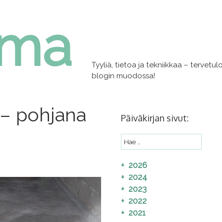
lma
Tyyliä, tietoa ja tekniikkaa – tervet
blogin muodossa!
n – pohjana
Päiväkirjan sivut:
2026
2024
2023
2022
2021