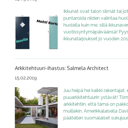
Ikkunat ovat talon silmät tai jo
puntaroida niiden valintaa huole
huolella kuin me, sillä ikkunave
vuotissyntymäpäiväänsä! Py
ikkunatarjoukset jo vuoden 20
Arkkitehtuuri-ihastus: Salmela Architect
15.02.2019
Juu heipä hei kaikki rakentajat, 
puuarkkitehtuurin ystävät! Tör
arkkitehtiin, että tämä on pak
muillekin. Amerikkalaisella Da
päätellen suomalaiset sukujuur