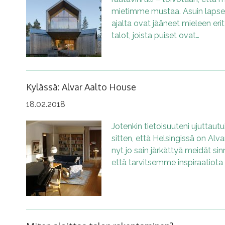
mietimme mustaa. Asuin lapsen
ajalta ovat jääneet mieleen erit
talot, joista puiset ovat…
Kylässä: Alvar Aalto House
18.02.2018
Jotenkin tietoisuuteni ujuttau
sitten, että Helsingissä on Alva
nyt jo sain järkättyä meidät sinn
että tarvitsemme inspiraatiota