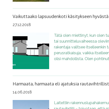
Vaikuttaako lapsuudenkoti käsitykseen hyvästä
27.12.2018
Tätä olen miettinyt, kun olen tu
tai suunnitteluvaiheessa oleviin
rakentaja valitsee itselleenkin t
perusratkaisuja, vaikka itsell
olisi mahdollista. Olen pohtinut
Harmaata, harmaata eli ajatuksia rautavihtrillis
14.06.2018
Laitettiin rakennuslupahakemu
rautavihrtilli – toivotaan, että 