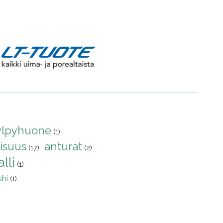
ylpyhuone
(1)
isuus
anturat
(17)
(2)
lli
(1)
hi
(1)