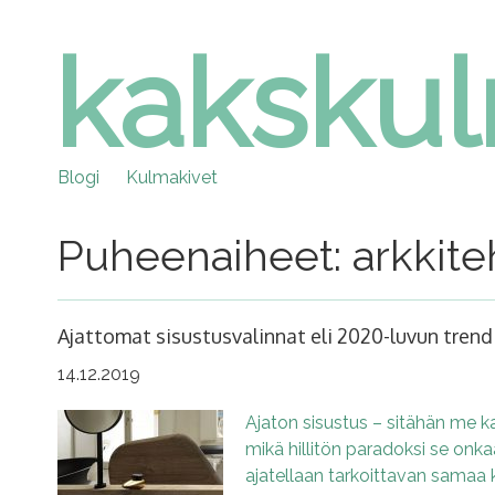
kaksku
Skip
to
content
Blogi
Kulmakivet
Puheenaiheet: arkkite
Ajattomat sisustusvalinnat eli 2020-luvun trend
14.12.2019
Ajaton sisustus – sitähän me ka
mikä hillitön paradoksi se on
ajatellaan tarkoittavan samaa k