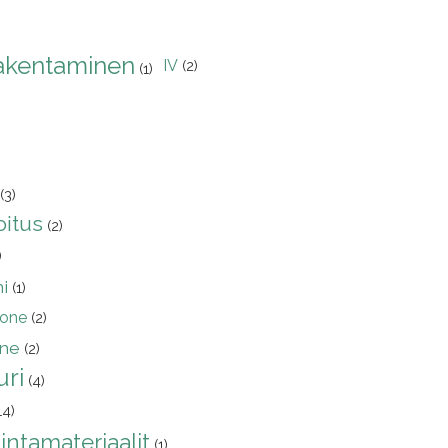
akentaminen
IV
(2)
(1)
(3)
oitus
(2)
)
i
(1)
one
(2)
ne
(2)
ri
(4)
14)
intamateriaalit
(1)