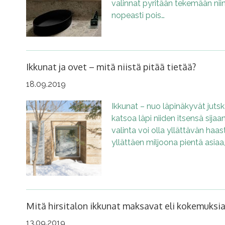
valinnat pyritään tekemään niin
nopeasti pois…
Ikkunat ja ovet – mitä niistä pitää tietää?
18.09.2019
Ikkunat – nuo läpinäkyvät jutska
katsoa läpi niiden itsensä sijaan
valinta voi olla yllättävän haast
yllättäen miljoona pientä asiaa,
Mitä hirsitalon ikkunat maksavat eli kokemuksia
13.09.2019