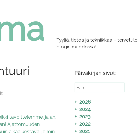
lma
Tyyliä, tietoa ja tekniikkaa – tervet
blogin muodossa!
htuuri
Päiväkirjan sivut:
it
2026
2024
2023
ikki tavoittelemme, ja ah,
2022
kaan! Ajattomuuden
2021
uin aikaa kestävä, jolloin