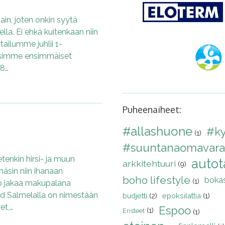
tain, joten onkin syytä
lla. Ei ehkä kuitenkaan niin
rtailumme juhlii 1-
ysimme ensimmäiset
18…
Puheenaiheet:
#allashuone
#k
(1)
#suuntanaomavara
etenkin hirsi- ja muun
autota
arkkitehtuuri
(9)
mäsin niin ihanaan
boho lifestyle
bokas
(1)
ko jakaa makupalana
vid Salmelalla on nimestään
budjetti
(2)
epoksilattia
(1)
et,…
Espoo
(1)
Eristeet
(1)