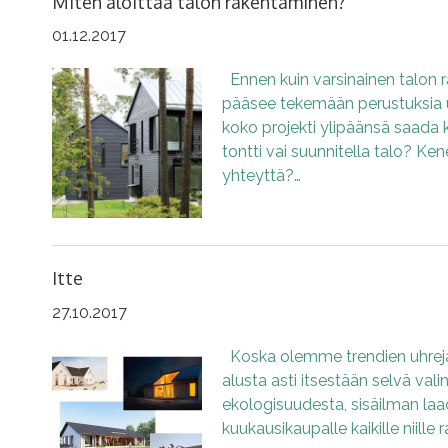
Miten aloittaa talon rakentaminen?
01.12.2017
Ennen kuin varsinainen talon 
pääsee tekemään perustuksia u
koko projekti ylipäänsä saada k
tontti vai suunnitella talo? K
yhteyttä?…
Itte
27.10.2017
Koska olemme trendien uhreja, 
alusta asti itsestään selvä val
ekologisuudesta, sisäilman la
kuukausikaupalle kaikille niille 