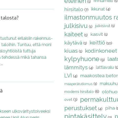
eteinen
finnlamelli
(1)
(1)
hirsitalo
ikkunat
(4)
(7)
ilmastonmuutos r
 talosta?
julkisivu
julkisivut
(1)
(1)
kaiteet
kasvit
(1)
(1)
tustunut erilaisiin rakennus-
keittiö
käytävä
(1)
(10)
 taloihin. Tuntuu, että moni
kiuas
kodinkoneet
aloyhtiöistä tuttuja
(1)
een tehdessä mikä tahansa
kylpyhuone
laat
(9)
,…
lämmitys
lattiavalu
(1
(4)
LVI
maakostea beton
(4)
makuuhu
(1)
maaperätutkimus
tä
olohuo
moderni hirsitalo
(6)
permakulttuu
ovet
(3)
perustukset
piha
(
(4)
kseen ulkoväritystoiveeksi
pintakäsittely
p
menee läpi! Alun perin
(2)