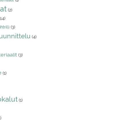
at
(2)
(14)
htrilli
(3)
uunnittelu
(4)
eriaalit
(3)
e
(1)
ökalut
(1)
1)