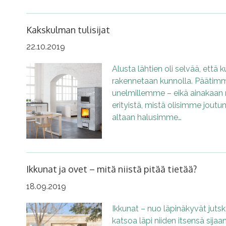
Kakskulman tulisijat
22.10.2019
Alusta lähtien oli selvää, että 
rakennetaan kunnolla. Päätimme 
unelmillemme – eikä ainakaan 
erityistä, mistä olisimme jout
altaan halusimme…
Ikkunat ja ovet – mitä niistä pitää tietää?
18.09.2019
Ikkunat – nuo läpinäkyvät jutska
katsoa läpi niiden itsensä sijaan