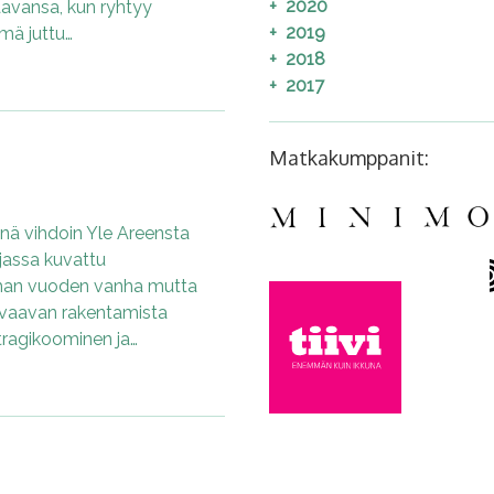
2020
aavansa, kun ryhtyy
2019
mä juttu…
2018
2017
Matkakumppanit:
ä vihdoin Yle Areensta
jassa kuvattu
mman vuoden vanha mutta
vaavan rakentamista
tragikoominen ja…