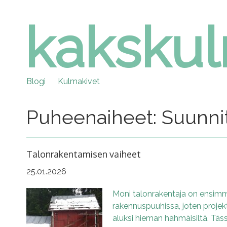
kaksku
Skip
to
content
Blogi
Kulmakivet
Puheenaiheet: Suunni
Talonrakentamisen vaiheet
25.01.2026
Moni talonrakentaja on ensimmä
rakennuspuuhissa, joten projek
aluksi hieman hähmäisiltä. Täs