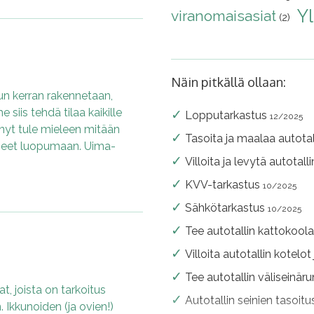
Y
viranomaisasiat
(2)
Näin pitkällä ollaan:
kun kerran rakennetaan,
siis tehdä tilaa kaikille
Lopputarkastus
12/2025
nyt tule mieleen mitään
Tasoita ja maalaa autotal
uneet luopumaan. Uima-
Villoita ja levytä autotall
KVV-tarkastus
10/2025
Sähkötarkastus
10/2025
Tee autotallin kattokool
Villoita autotallin kotelot
Tee autotallin väliseinär
t, joista on tarkoitus
Autotallin seinien tasoit
. Ikkunoiden (ja ovien!)