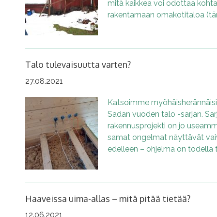
mitä kaikkea voi odottaa koht
rakentamaan omakotitaloa (tä
Talo tulevaisuutta varten?
27.08.2021
Katsoimme myöhäisherännäisin
Sadan vuoden talo -sarjan. Sar
rakennusprojekti on jo usea
samat ongelmat näyttävät vai
edelleen – ohjelma on todella 
Haaveissa uima-allas – mitä pitää tietää?
12.06.2021