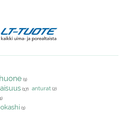
yhuone
(1)
aisuus
anturat
(2)
(17)
1)
okashi
(1)