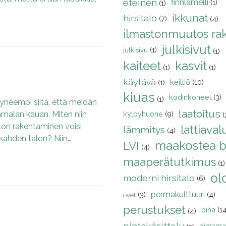
eteinen
finnlamelli
(1)
(1)
ikkunat
hirsitalo
(7)
(4)
ilmastonmuutos ra
julkisivut
(1)
julkisivu
(1)
kaiteet
kasvit
(1)
(1)
käytävä
keittiö
(10)
(1)
kiuas
kodinkoneet
(3)
(1)
tyneempi siitä, että meidän
laatoitus
malan kauan. Miten niin
kylpyhuone
(9)
(
lon rakentaminen voisi
lattiaval
lämmitys
(4)
kahden talon? Niin…
maakostea b
LVI
(4)
maaperätutkimus
(1)
ol
moderni hirsitalo
(6)
permakulttuuri
(3)
(4)
ovet
perustukset
piha
(1
(4)
pintamat