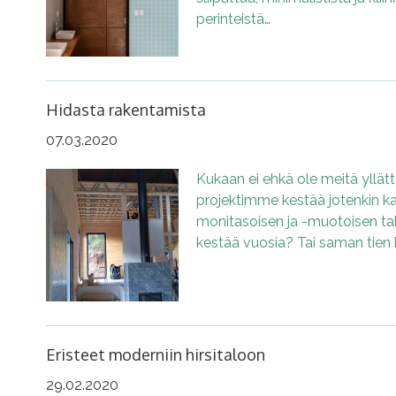
perinteistä…
Hidasta rakentamista
07.03.2020
Kukaan ei ehkä ole meitä yllät
projektimme kestää jotenkin ka
monitasoisen ja -muotoisen ta
kestää vuosia? Tai saman tien 
Eristeet moderniin hirsitaloon
29.02.2020