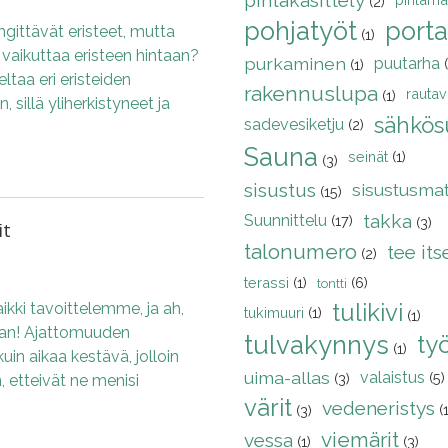
pintakäsittely
(2)
pohjatyöt
porta
ngittävät eristeet, mutta
(1)
 vaikuttaa eristeen hintaan?
purkaminen
puutarha
(1)
taa eri eristeiden
rakennuslupa
rautavi
(1)
 sillä yliherkistyneet ja
sähkös
sadevesiketju
(2)
Sauna
seinät
(1)
(3)
sisustus
sisustusmat
(15)
takka
Suunnittelu
(17)
(3)
it
talonumero
tee its
(2)
terassi
(1)
(6)
tontti
tulikivi
ikki tavoittelemme, ja ah,
tukimuuri
(1)
(1)
kaan! Ajattomuuden
tulvakynnys
ty
(1)
uin aikaa kestävä, jolloin
uima-allas
valaistus
(5)
(3)
, etteivät ne menisi
värit
vedeneristys
(
(3)
viemärit
vessa
(1)
(3)