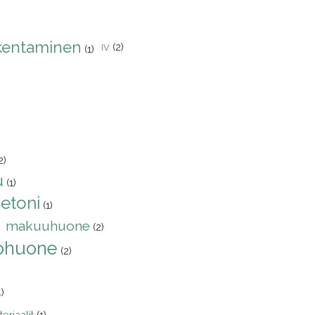
kentaminen
(2)
IV
(1)
2)
u
(1)
etoni
(1)
makuuhuone
(2)
ohuone
(2)
4)
eriaalit
(1)