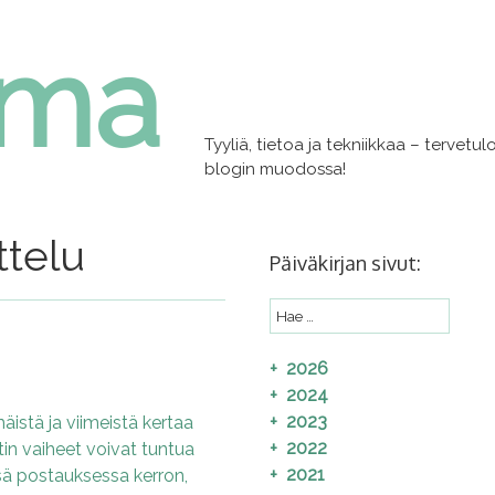
lma
Tyyliä, tietoa ja tekniikkaa – tervet
blogin muodossa!
ttelu
Päiväkirjan sivut:
2026
2024
2023
istä ja viimeistä kertaa
2022
tin vaiheet voivat tuntua
2021
sä postauksessa kerron,