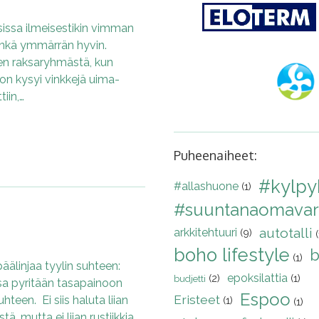
issa ilmeisestikin vimman
minkä ymmärrän hyvin.
men raksaryhmästä, kun
on kysyi vinkkejä uima-
iin,…
Puheenaiheet:
#kylp
#allashuone
(1)
#suuntanaomavar
autotalli
arkkitehtuuri
(9)
(
boho lifestyle
b
(1)
äälinjaa tyylin suhteen:
epoksilattia
(2)
(1)
budjetti
ssa pyritään tasapainoon
Espoo
Eristeet
teen. Ei siis haluta liian
(1)
(1)
stä, mutta ei liian rustiikkia,