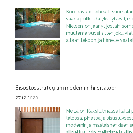
Koronavuosi aiheutti suomalais
saada pulikoida yksityisesti, 
Mieleeni on jäänyt jostain so
muutama vuosi sitten joku viat
altaan tekoon, ja hänelle vastatt
Sisustusstrategiani moderniin hirsitaloon
27.12.2020
Meillä on Kakskulmassa kaksi p
talossa, pihassa ja sisustukse
modernin ja maalaishenkisen suh
sliipattua, minimalistista ja kliini