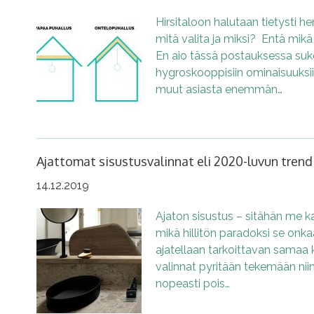
Hirsitaloon halutaan tietysti he
mitä valita ja miksi? Entä mikä
En aio tässä postauksessa sukel
hygroskooppisiin ominaisuuksiin,
muut asiasta enemmän…
Ajattomat sisustusvalinnat eli 2020-luvun trend
14.12.2019
Ajaton sisustus – sitähän me ka
mikä hillitön paradoksi se on
ajatellaan tarkoittavan samaa k
valinnat pyritään tekemään niin
nopeasti pois…