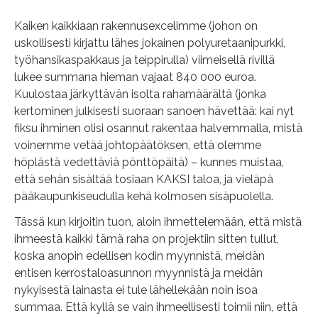
Kaiken kaikkiaan rakennusexcelimme (johon on
uskollisesti kirjattu lähes jokainen polyuretaanipurkki,
työhansikaspakkaus ja teippirulla) viimeisellä rivillä
lukee summana hieman vajaat 840 000 euroa.
Kuulostaa järkyttävän isolta rahamäärältä (jonka
kertominen julkisesti suoraan sanoen hävettää: kai nyt
fiksu ihminen olisi osannut rakentaa halvemmalla, mistä
voinemme vetää johtopäätöksen, että olemme
höplästä vedettäviä pönttöpäitä) – kunnes muistaa,
että sehän sisältää tosiaan KAKSI taloa, ja vieläpä
pääkaupunkiseudulla kehä kolmosen sisäpuolella.
Tässä kun kirjoitin tuon, aloin ihmettelemään, että mistä
ihmeestä kaikki tämä raha on projektiin sitten tullut,
koska anopin edellisen kodin myynnistä, meidän
entisen kerrostaloasunnon myynnistä ja meidän
nykyisestä lainasta ei tule lähellekään noin isoa
summaa. Että kyllä se vain ihmeellisesti toimii niin, että