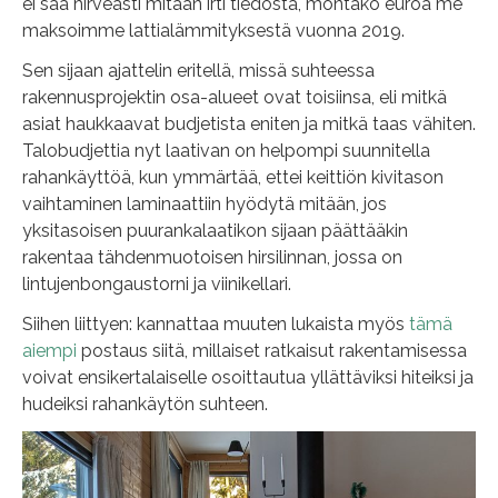
ei saa hirveästi mitään irti tiedosta, montako euroa me
maksoimme lattialämmityksestä vuonna 2019.
Sen sijaan ajattelin eritellä, missä suhteessa
rakennusprojektin osa-alueet ovat toisiinsa, eli mitkä
asiat haukkaavat budjetista eniten ja mitkä taas vähiten.
Talobudjettia nyt laativan on helpompi suunnitella
rahankäyttöä, kun ymmärtää, ettei keittiön kivitason
vaihtaminen laminaattiin hyödytä mitään, jos
yksitasoisen puurankalaatikon sijaan päättääkin
rakentaa tähdenmuotoisen hirsilinnan, jossa on
lintujenbongaustorni ja viinikellari.
Siihen liittyen: kannattaa muuten lukaista myös
tämä
aiempi
postaus siitä, millaiset ratkaisut rakentamisessa
voivat ensikertalaiselle osoittautua yllättäviksi hiteiksi ja
hudeiksi rahankäytön suhteen.