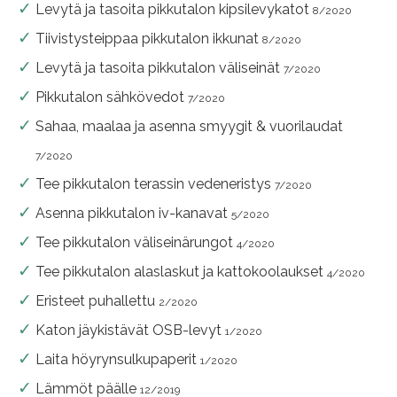
Levytä ja tasoita pikkutalon kipsilevykatot
8/2020
Tiivistysteippaa pikkutalon ikkunat
8/2020
Levytä ja tasoita pikkutalon väliseinät
7/2020
Pikkutalon sähkövedot
7/2020
Sahaa, maalaa ja asenna smyygit & vuorilaudat
7/2020
Tee pikkutalon terassin vedeneristys
7/2020
Asenna pikkutalon iv-kanavat
5/2020
Tee pikkutalon väliseinärungot
4/2020
Tee pikkutalon alaslaskut ja kattokoolaukset
4/2020
Eristeet puhallettu
2/2020
Katon jäykistävät OSB-levyt
1/2020
Laita höyrynsulkupaperit
1/2020
Lämmöt päälle
12/2019