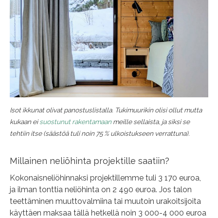
Isot ikkunat olivat panostuslistalla. Tukimuurikin olisi ollut mutta
kukaan ei
suostunut rakentamaan
meille sellaista, ja siksi se
tehtiin itse (säästöä tuli noin 75 % ulkoistukseen verrattuna).
Millainen neliöhinta projektille saatiin?
Kokonaisneliöhinnaksi projektillemme tuli 3 170 euroa,
ja ilman tonttia neliöhinta on 2 490 euroa. Jos talon
teettäminen muuttovalmiina tai muutoin urakoitsijoita
käyttäen maksaa tällä hetkellä noin 3 000-4 000 euroa