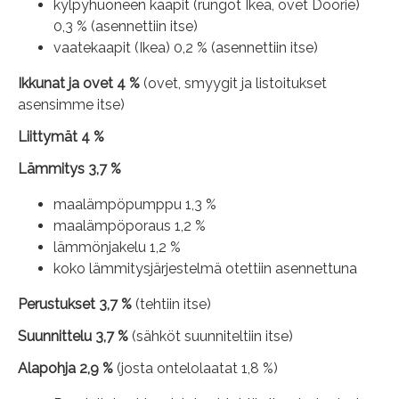
kylpyhuoneen kaapit (rungot Ikea, ovet Doorie)
0,3 % (asennettiin itse)
vaatekaapit (Ikea) 0,2 % (asennettiin itse)
Ikkunat ja ovet 4 %
(ovet, smyygit ja listoitukset
asensimme itse)
Liittymät 4 %
Lämmitys 3,7 %
maalämpöpumppu 1,3 %
maalämpöporaus 1,2 %
lämmönjakelu 1,2 %
koko lämmitysjärjestelmä otettiin asennettuna
Perustukset 3,7 %
(tehtiin itse)
Suunnittelu 3,7 %
(sähköt suunniteltiin itse)
Alapohja 2,9 %
(josta ontelolaatat 1,8 %)