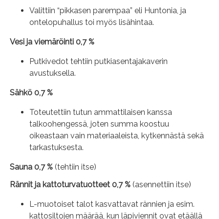
Valittiin “pikkasen parempaa” eli Huntonia, ja
ontelopuhallus toi myös lisähintaa.
Vesi ja viemäröinti 0,7 %
Putkivedot tehtiin putkiasentajakaverin
avustuksella.
Sähkö 0,7 %
Toteutettiin tutun ammattilaisen kanssa
talkoohengessä, joten summa koostuu
oikeastaan vain materiaaleista, kytkennästä sekä
tarkastuksesta.
Sauna 0,7 %
(tehtiin itse)
Rännit ja kattoturvatuotteet 0,7 %
(asennettiin itse)
L-muotoiset talot kasvattavat rännien ja esim.
kattosiltojen määrää, kun läpiviennit ovat etäällä