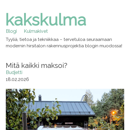
kakskulma
Skip
to
content
Blogi
Kulmakivet
Tyyliä, tietoa ja tekniikkaa – tervetuloa seuraamaan
modernin hirsitalon rakennusprojektia blogin muodossa!
Mitä kaikki maksoi?
Budjetti
18.02.2026