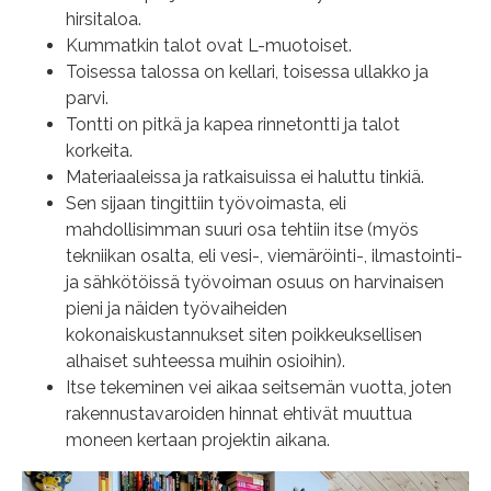
hirsitaloa.
Kummatkin talot ovat L-muotoiset.
Toisessa talossa on kellari, toisessa ullakko ja
parvi.
Tontti on pitkä ja kapea rinnetontti ja talot
korkeita.
Materiaaleissa ja ratkaisuissa ei haluttu tinkiä.
Sen sijaan tingittiin työvoimasta, eli
mahdollisimman suuri osa tehtiin itse (myös
tekniikan osalta, eli vesi-, viemäröinti-, ilmastointi-
ja sähkötöissä työvoiman osuus on harvinaisen
pieni ja näiden työvaiheiden
kokonaiskustannukset siten poikkeuksellisen
alhaiset suhteessa muihin osioihin).
Itse tekeminen vei aikaa seitsemän vuotta, joten
rakennustavaroiden hinnat ehtivät muuttua
moneen kertaan projektin aikana.