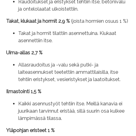
Raudoitukset ja eristykset tehtiin itse, betonivalu
ja ontelolaatat ulkoistettiin.
Takat, kiukaat ja hormit 2,9 %
(joista hormien osuus 1 %)
Takat ja hormit tilattiin asennettuina. Kiukaat
asennettiin itse.
Uima-allas 2,7 %
Allasraudoitus ja -valu sekä putki- ja
laiteasennukset teetettiin ammattilaisilla, itse
tehtiin eristykset, vesieristykset ja laatoitukset.
Ilmastointi 1,5 %
Kaikki asennustyöt tehtiin itse. Meillä kanavia ei
juurikaan tarvinnut eristää, sillä suurin osa kulkee
lämpimässä tilassa.
Yläpohjan eristeet 1 %