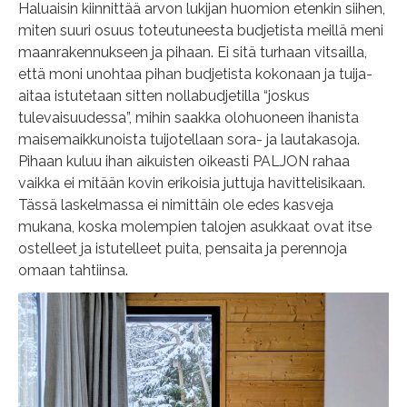
Haluaisin kiinnittää arvon lukijan huomion etenkin siihen,
miten suuri osuus toteutuneesta budjetista meillä meni
maanrakennukseen ja pihaan. Ei sitä turhaan vitsailla,
että moni unohtaa pihan budjetista kokonaan ja tuija-
aitaa istutetaan sitten nollabudjetilla “joskus
tulevaisuudessa”, mihin saakka olohuoneen ihanista
maisemaikkunoista tuijotellaan sora- ja lautakasoja.
Pihaan kuluu ihan aikuisten oikeasti PALJON rahaa
vaikka ei mitään kovin erikoisia juttuja havittelisikaan.
Tässä laskelmassa ei nimittäin ole edes kasveja
mukana, koska molempien talojen asukkaat ovat itse
ostelleet ja istutelleet puita, pensaita ja perennoja
omaan tahtiinsa.