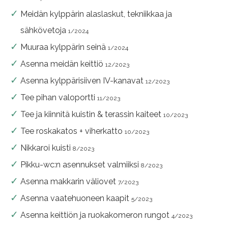
Meidän kylppärin alaslaskut, tekniikkaa ja
sähkövetoja
1/2024
Muuraa kylppärin seinä
1/2024
Asenna meidän keittiö
12/2023
Asenna kylppärisiiven IV-kanavat
12/2023
Tee pihan valoportti
11/2023
Tee ja kiinnitä kuistin & terassin kaiteet
10/2023
Tee roskakatos + viherkatto
10/2023
Nikkaroi kuisti
8/2023
Pikku-wc:n asennukset valmiiksi
8/2023
Asenna makkarin väliovet
7/2023
Asenna vaatehuoneen kaapit
5/2023
Asenna keittiön ja ruokakomeron rungot
4/2023