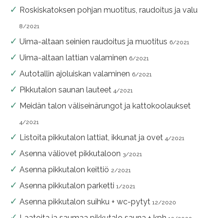
Roskiskatoksen pohjan muotitus, raudoitus ja valu
8/2021
Uima-altaan seinien raudoitus ja muotitus
6/2021
Uima-altaan lattian valaminen
6/2021
Autotallin ajoluiskan valaminen
6/2021
Pikkutalon saunan lauteet
4/2021
Meidän talon väliseinärungot ja kattokoolaukset
4/2021
Listoita pikkutalon lattiat, ikkunat ja ovet
4/2021
Asenna väliovet pikkutaloon
3/2021
Asenna pikkutalon keittiö
2/2021
Asenna pikkutalon parketti
1/2021
Asenna pikkutalon suihku + wc-pytyt
12/2020
Laatoita ja saumaa pikkutalo sauna + kph