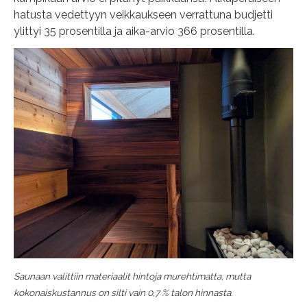
hatusta vedettyyn veikkaukseen verrattuna budjetti
ylittyi 35 prosentilla ja aika-arvio 366 prosentilla.
Saunaan valittiin materiaalit hintoja murehtimatta, mutta
kokonaiskustannus on silti vain 0,7 % talon hinnasta.