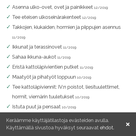
Asenna ulko-ovet, ovet ja painikkeet
12/2019
Tee eteisen ulkoseinärakenteet
12/2019
Takkojen, kiukaiden, hormien ja piippujen asennus
11/2019
Ikkunat ja terassinovet
11/2019
Sahaa ikkuna-aukot
11/2019
Eristä kattoläpivientien putket
11/2019
Maatyöt ja pihatyöt loppuun
10/2019
Tee kattoläpiviennit: IV:n poistot, liesituulettimet,
hormit, viemärin tuuletukset
10/2019
Istuta puut ja pensaat
10/2019
Muuraa harkkoväliseinät anopin kulmaan
10/2019
Keräämme käyttäjätilastoja evästeiden avulla.
Tee autotallin epoksilattia
Käyttämällä sivustoa hyväksyt seuraavat
ehdot.
9/2019