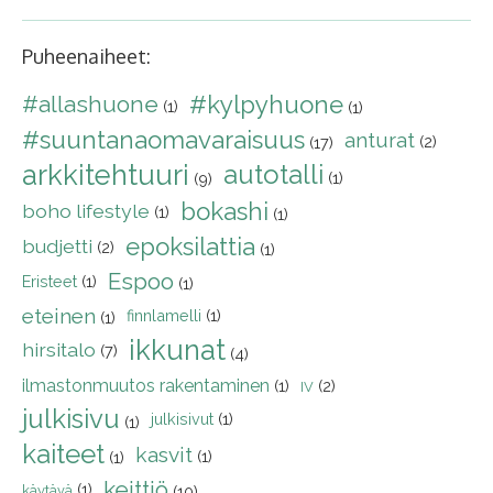
Puheenaiheet:
#allashuone
#kylpyhuone
(1)
(1)
#suuntanaomavaraisuus
anturat
(2)
(17)
arkkitehtuuri
autotalli
(1)
(9)
bokashi
boho lifestyle
(1)
(1)
epoksilattia
budjetti
(2)
(1)
Espoo
Eristeet
(1)
(1)
eteinen
finnlamelli
(1)
(1)
ikkunat
hirsitalo
(7)
(4)
ilmastonmuutos rakentaminen
(1)
(2)
IV
julkisivu
julkisivut
(1)
(1)
kaiteet
kasvit
(1)
(1)
keittiö
(1)
käytävä
(10)