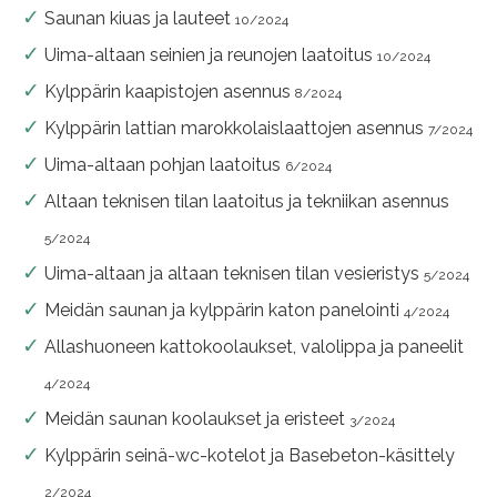
Saunan kiuas ja lauteet
10/2024
Uima-altaan seinien ja reunojen laatoitus
10/2024
Kylppärin kaapistojen asennus
8/2024
Kylppärin lattian marokkolaislaattojen asennus
7/2024
Uima-altaan pohjan laatoitus
6/2024
Altaan teknisen tilan laatoitus ja tekniikan asennus
5/2024
Uima-altaan ja altaan teknisen tilan vesieristys
5/2024
Meidän saunan ja kylppärin katon panelointi
4/2024
Allashuoneen kattokoolaukset, valolippa ja paneelit
4/2024
Meidän saunan koolaukset ja eristeet
3/2024
Kylppärin seinä-wc-kotelot ja Basebeton-käsittely
2/2024