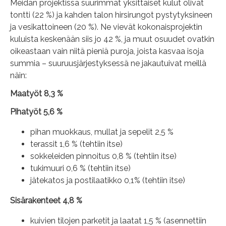
Meidän projektissa suurimmat yksittäiset kulut olivat
tontti (22 %) ja kahden talon hirsirungot pystytyksineen
ja vesikattoineen (20 %). Ne vievät kokonaisprojektin
kuluista keskenään siis jo 42 %, ja muut osuudet ovatkin
oikeastaan vain niitä pieniä puroja, joista kasvaa isoja
summia – suuruusjärjestyksessä ne jakautuivat meillä
näin:
Maatyöt 8,3 %
Pihatyöt 5,6 %
pihan muokkaus, mullat ja sepelit 2,5 %
terassit 1,6 % (tehtiin itse)
sokkeleiden pinnoitus 0,8 % (tehtiin itse)
tukimuuri 0,6 % (tehtiin itse)
jätekatos ja postilaatikko 0,1% (tehtiin itse)
Sisärakenteet 4,8 %
kuivien tilojen parketit ja laatat 1,5 % (asennettiin