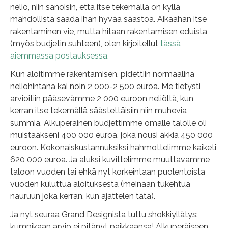
neliö, niin sanoisin, että itse tekemällä on kyllä
mahdollista saada ihan hyvää säästöä. Aikaahan itse
rakentaminen vie, mutta hitaan rakentamisen eduista
(myös budjetin suhteen), olen kirjoitellut
tässä
aiemmassa postauksessa.
Kun aloitimme rakentamisen, pidettiin normaalina
neliöhintana kai noin 2 000-2 500 euroa. Me tietysti
arvioitiin pääsevämme 2 000 euroon neliöltä, kun
kerran itse tekemällä säästettäisiin niin muhevia
summia. Alkuperäinen budjettimme omalle talolle oli
muistaakseni 400 000 euroa, joka nousi äkkiä 450 000
euroon. Kokonaiskustannuksiksi hahmottelimme kaiketi
620 000 euroa. Ja aluksi kuvittelimme muuttavamme
taloon vuoden tai ehkä nyt korkeintaan puolentoista
vuoden kuluttua aloituksesta (meinaan tukehtua
nauruun joka kerran, kun ajattelen tätä).
Ja nyt seuraa Grand Designista tuttu shokkiyllätys:
kumpikaan arvio ei pitänyt paikkaansa! Alkuperäiseen