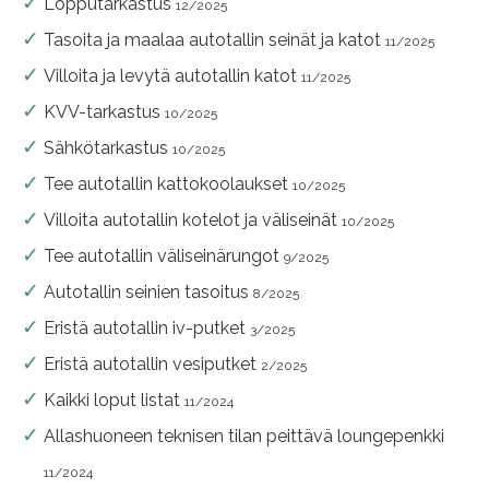
Lopputarkastus
12/2025
Tasoita ja maalaa autotallin seinät ja katot
11/2025
Villoita ja levytä autotallin katot
11/2025
KVV-tarkastus
10/2025
Sähkötarkastus
10/2025
Tee autotallin kattokoolaukset
10/2025
Villoita autotallin kotelot ja väliseinät
10/2025
Tee autotallin väliseinärungot
9/2025
Autotallin seinien tasoitus
8/2025
Eristä autotallin iv-putket
3/2025
Eristä autotallin vesiputket
2/2025
Kaikki loput listat
11/2024
Allashuoneen teknisen tilan peittävä loungepenkki
11/2024