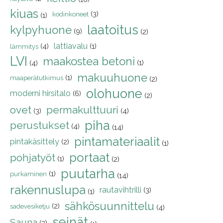
kiuas
(3)
kodinkoneet
(1)
laatoitus
kylpyhuone
(9)
(2)
lattiavalu
(4)
(1)
lämmitys
LVI
maakostea betoni
(1)
(4)
makuuhuone
(1)
maaperätutkimus
(2)
olohuone
moderni hirsitalo
(6)
(2)
ovet
permakulttuuri
(3)
(4)
piha
perustukset
(4)
(14)
pintamateriaalit
pintakäsittely
(2)
(1)
portaat
pohjatyöt
(1)
(2)
puutarha
(1)
purkaminen
(14)
rakennuslupa
rautavihtrilli
(3)
(1)
sähkösuunnittelu
(2)
sadevesiketju
(4)
seinät
Sauna
(3)