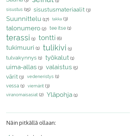
(1)
sisustusmateriaalit
sisustus
(15)
(3)
Suunnittelu
(3)
(17)
takka
talonumero
tee itse
(1)
(2)
terassi
tontti
(6)
(1)
tulikivi
tukimuuri
(1)
(1)
työkalut
tulvakynnys
(1)
(1)
uima-allas
valaistus
(3)
(5)
värit
vedeneristys
(1)
(3)
vessa
(1)
viemärit
(3)
Yläpohja
viranomaisasiat
(2)
(1)
Näin pitkällä ollaan: