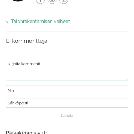
<
Talonrakentamisen vaiheet
Post
navigation
Ei kommentteja
Päiväkirjan sivut: