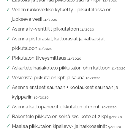
12/2020
Veden runkoverkko kytketty - pikkutalossa on
juokseva vesi!
11/2020
Asenna iv-venttiilit pikkutaloon
11/2020
Asenna pistorasiat, kattorasiat ja katkaisijat
pikkutaloon
11/2020
Pikkutalon tiiveysmittaus
11/2020
Askartele harjakotelo pikkutalon oh:n kattoon
11/2020
Vesieristä pikkutalon kph ja sauna
10/2020
Asenna eristeet saunaan + koolaukset saunaan ja
kylppäriin
10/2020
Asenna kattopaneelit pikkutalon oh + mh
10/2020
Rakentele pikkutalon seinä-wc-kotelot 2 kpl
9/2020
Maalaa pikkutalon kipsilevy- ja harkkoseinät
9/2020