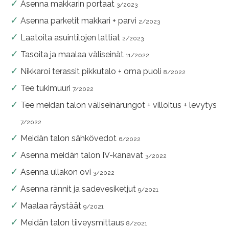
Asenna makkarin portaat
3/2023
Asenna parketit makkari + parvi
2/2023
Laatoita asuintilojen lattiat
2/2023
Tasoita ja maalaa väliseinät
11/2022
Nikkaroi terassit pikkutalo + oma puoli
8/2022
Tee tukimuuri
7/2022
Tee meidän talon väliseinärungot + villoitus + levytys
7/2022
Meidän talon sähkövedot
6/2022
Asenna meidän talon IV-kanavat
3/2022
Asenna ullakon ovi
3/2022
Asenna rännit ja sadevesiketjut
9/2021
Maalaa räystäät
9/2021
Meidän talon tiiveysmittaus
8/2021