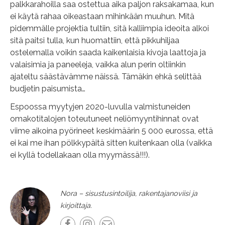
palkkarahoilla saa ostettua aika paljon raksakamaa, kun
ei käytä rahaa oikeastaan mihinkään muuhun. Mitä
pidemmälle projektia tultiin, sitä kalliimpia ideoita alkoi
sitä paitsi tulla, kun huomattiin, että pikkuhiljaa
ostelemalla voikin saada kaikenlaisia kivoja laattoja ja
valaisimia ja paneeleja, vaikka alun perin oltiinkin
ajateltu säästävämme näissä. Tämäkin ehkä selittää
budjetin paisumista…
Espoossa myytyjen 2020-luvulla valmistuneiden
omakotitalojen toteutuneet neliömyyntihinnat ovat
viime aikoina pyörineet keskimäärin 5 000 eurossa, että
ei kai me ihan pölkkypäitä sitten kuitenkaan olla (vaikka
ei kyllä todellakaan olla myymässä!!!).
Nora – sisustusintoilija, rakentajanoviisi ja
kirjoittaja.
Facebook
Instagram
Email