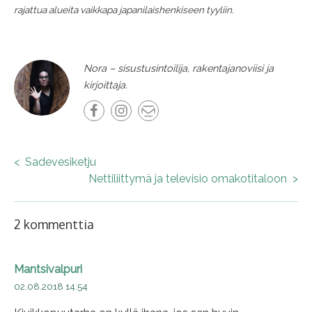
rajattua alueita vaikkapa japanilaishenkiseen tyyliin.
Nora – sisustusintoilija, rakentajanoviisi ja
kirjoittaja.
Facebook
Instagram
Email
<
Sadevesiketju
Post
Nettiliittymä ja televisio omakotitaloon
>
navigation
2 kommenttia
Mantsivalpuri
02.08.2018 14:54