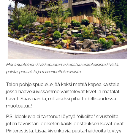
Monimuotoinen kivikkopuutarha koostuu erikokoisista kivistä,
puista, pensaista ja maaanpeitekasveista.
Talon pohjoispuolelle jää kaksi metriä kapea kaistale,
jossa haavekuvissamme vaihtelevat kivet ja matalat
havut. Saas nähdä, millaiseksi piha todellisuudessa
muotoutuu!
P.S. Ideakuvia ei tahtonut löytyä “oikeilta” sivustoilta,
joten tavoistani poiketen kaikki postauksen kuvat ovat
Pinterestistä. Lisää kivenkovia puutarhaideoita löytyy