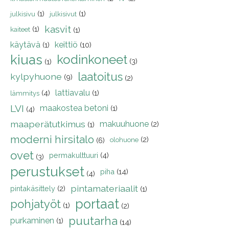
(1)
(1)
julkisivu
julkisivut
kasvit
(1)
kaiteet
(1)
käytävä
keittiö
(1)
(10)
kiuas
kodinkoneet
(3)
(1)
laatoitus
kylpyhuone
(9)
(2)
lattiavalu
(4)
(1)
lämmitys
LVI
maakostea betoni
(1)
(4)
maaperätutkimus
makuuhuone
(2)
(1)
moderni hirsitalo
(2)
(6)
olohuone
ovet
permakulttuuri
(4)
(3)
perustukset
piha
(14)
(4)
pintamateriaalit
pintakäsittely
(2)
(1)
portaat
pohjatyöt
(1)
(2)
puutarha
purkaminen
(1)
(14)