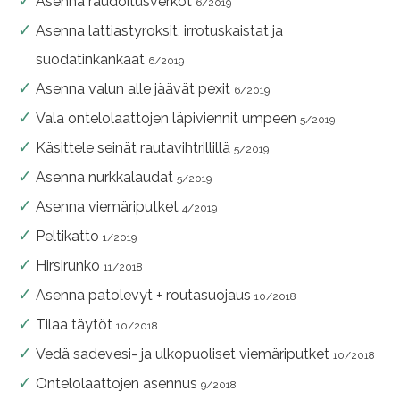
Asenna raudoitusverkot
6/2019
Asenna lattiastyroksit, irrotuskaistat ja
suodatinkankaat
6/2019
Asenna valun alle jäävät pexit
6/2019
Vala ontelolaattojen läpiviennit umpeen
5/2019
Käsittele seinät rautavihtrillillä
5/2019
Asenna nurkkalaudat
5/2019
Asenna viemäriputket
4/2019
Peltikatto
1/2019
Hirsirunko
11/2018
Asenna patolevyt + routasuojaus
10/2018
Tilaa täytöt
10/2018
Vedä sadevesi- ja ulkopuoliset viemäriputket
10/2018
Ontelolaattojen asennus
9/2018