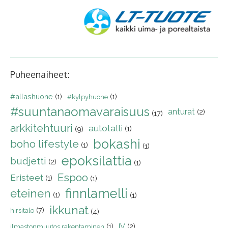
Puheenaiheet:
#allashuone
(1)
(1)
#kylpyhuone
#suuntanaomavaraisuus
anturat
(2)
(17)
arkkitehtuuri
autotalli
(1)
(9)
bokashi
boho lifestyle
(1)
(1)
epoksilattia
budjetti
(2)
(1)
Espoo
Eristeet
(1)
(1)
finnlamelli
eteinen
(1)
(1)
ikkunat
(7)
hirsitalo
(4)
(1)
IV
(2)
ilmastonmuutos rakentaminen