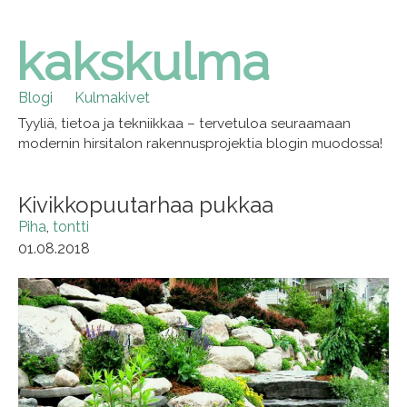
kakskulma
Skip
to
content
Blogi
Kulmakivet
Tyyliä, tietoa ja tekniikkaa – tervetuloa seuraamaan
modernin hirsitalon rakennusprojektia blogin muodossa!
Kivikkopuutarhaa pukkaa
Piha
tontti
01.08.2018