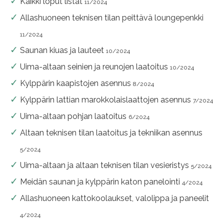
Kaikki loput listat
11/2024
Allashuoneen teknisen tilan peittävä loungepenkki
11/2024
Saunan kiuas ja lauteet
10/2024
Uima-altaan seinien ja reunojen laatoitus
10/2024
Kylppärin kaapistojen asennus
8/2024
Kylppärin lattian marokkolaislaattojen asennus
7/2024
Uima-altaan pohjan laatoitus
6/2024
Altaan teknisen tilan laatoitus ja tekniikan asennus
5/2024
Uima-altaan ja altaan teknisen tilan vesieristys
5/2024
Meidän saunan ja kylppärin katon panelointi
4/2024
Allashuoneen kattokoolaukset, valolippa ja paneelit
4/2024