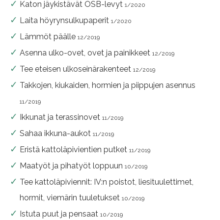
Katon jäykistävät OSB-levyt
1/2020
Laita höyrynsulkupaperit
1/2020
Lämmöt päälle
12/2019
Asenna ulko-ovet, ovet ja painikkeet
12/2019
Tee eteisen ulkoseinärakenteet
12/2019
Takkojen, kiukaiden, hormien ja piippujen asennus
11/2019
Ikkunat ja terassinovet
11/2019
Sahaa ikkuna-aukot
11/2019
Eristä kattoläpivientien putket
11/2019
Maatyöt ja pihatyöt loppuun
10/2019
Tee kattoläpiviennit: IV:n poistot, liesituulettimet,
hormit, viemärin tuuletukset
10/2019
Istuta puut ja pensaat
10/2019