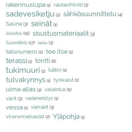
rakennuslupa
rautavihtrilli
(3)
(1)
sadevesiketju
sähkösuunnittelu
(4)
(2)
seinät
Sauna
(3)
(1)
sisustusmateriaalit
sisustus
(15)
(3)
Suunnittelu
(17)
(3)
takka
tee itse
talonumero
(2)
(1)
terassi
tontti
(6)
(1)
tukimuuri
tulikivi
(1)
(1)
tulvakynnys
työkalut
(1)
(1)
uima-allas
valaistus
(5)
(3)
värit
vedeneristys
(1)
(3)
vessa
viemärit
(3)
(1)
Yläpohja
viranomaisasiat
(2)
(1)