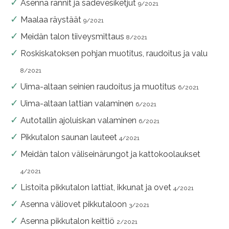
Asenna rännit ja sadevesiketjut
9/2021
Maalaa räystäät
9/2021
Meidän talon tiiveysmittaus
8/2021
Roskiskatoksen pohjan muotitus, raudoitus ja valu
8/2021
Uima-altaan seinien raudoitus ja muotitus
6/2021
Uima-altaan lattian valaminen
6/2021
Autotallin ajoluiskan valaminen
6/2021
Pikkutalon saunan lauteet
4/2021
Meidän talon väliseinärungot ja kattokoolaukset
4/2021
Listoita pikkutalon lattiat, ikkunat ja ovet
4/2021
Asenna väliovet pikkutaloon
3/2021
Asenna pikkutalon keittiö
2/2021