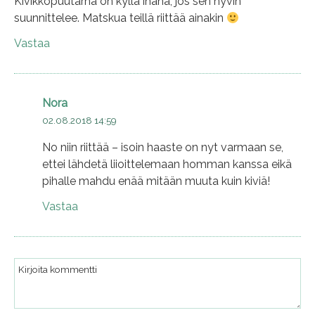
Kivikkopuutarha on kyllä ihana, jos sen hyvin
suunnittelee. Matskua teillä riittää ainakin
Vastaa
Nora
02.08.2018 14:59
No niin riittää – isoin haaste on nyt varmaan se,
ettei lähdetä liioittelemaan homman kanssa eikä
pihalle mahdu enää mitään muuta kuin kiviä!
Vastaa