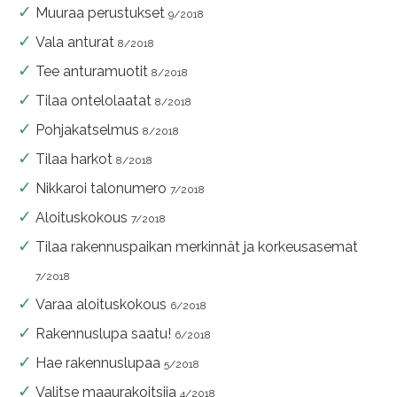
Muuraa perustukset
9/2018
Vala anturat
8/2018
Tee anturamuotit
8/2018
Tilaa ontelolaatat
8/2018
Pohjakatselmus
8/2018
Tilaa harkot
8/2018
Nikkaroi talonumero
7/2018
Aloituskokous
7/2018
Tilaa rakennuspaikan merkinnät ja korkeusasemat
7/2018
Varaa aloituskokous
6/2018
Rakennuslupa saatu!
6/2018
Hae rakennuslupaa
5/2018
Valitse maaurakoitsija
4/2018