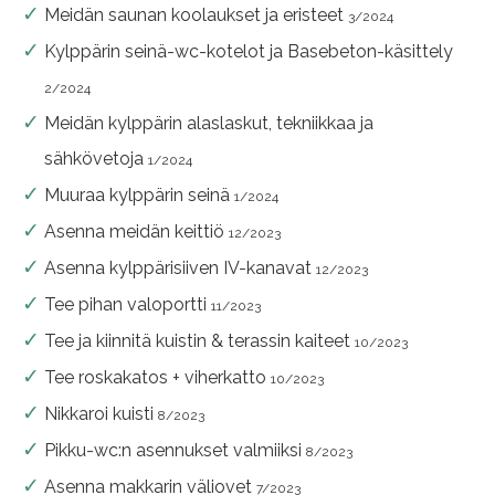
Meidän saunan koolaukset ja eristeet
3/2024
Kylppärin seinä-wc-kotelot ja Basebeton-käsittely
2/2024
Meidän kylppärin alaslaskut, tekniikkaa ja
sähkövetoja
1/2024
Muuraa kylppärin seinä
1/2024
Asenna meidän keittiö
12/2023
Asenna kylppärisiiven IV-kanavat
12/2023
Tee pihan valoportti
11/2023
Tee ja kiinnitä kuistin & terassin kaiteet
10/2023
Tee roskakatos + viherkatto
10/2023
Nikkaroi kuisti
8/2023
Pikku-wc:n asennukset valmiiksi
8/2023
Asenna makkarin väliovet
7/2023