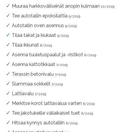
Muuraa harkkoväliseinät anopin kulmaan
10/2019
Tee autotallin epoksilattia
9/2019
Autotallin oven asennus
9/2019
Tilaa takat ja kiukaat
9/2019
Tilaa ikkunat
8/2019
Asenna tuuletuspaalut ja -ristikot
8/2019
Asenna kattotikkaat
7/2019
Terassin betonivalu
7/2019
Slammaa sokkelit
7/2019
Lattiavalu
7/2019
Merkitse korot lattiavalua varten
6/2019
Tee jakotukeille väliaikaiset tuet
6/2019
Hitsaa kynnys autotalliin
6/2019