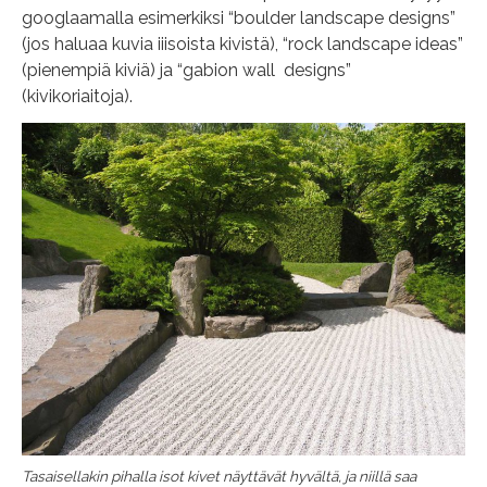
googlaamalla esimerkiksi “boulder landscape designs”
(jos haluaa kuvia iiisoista kivistä), “rock landscape ideas”
(pienempiä kiviä) ja “gabion wall designs”
(kivikoriaitoja).
Tasaisellakin pihalla isot kivet näyttävät hyvältä, ja niillä saa