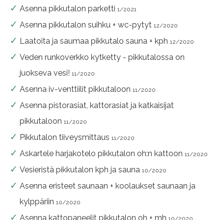
Asenna pikkutalon parketti
1/2021
Asenna pikkutalon suihku + wc-pytyt
12/2020
Laatoita ja saumaa pikkutalo sauna + kph
12/2020
Veden runkoverkko kytketty - pikkutalossa on
juokseva vesi!
11/2020
Asenna iv-venttiilit pikkutaloon
11/2020
Asenna pistorasiat, kattorasiat ja katkaisijat
pikkutaloon
11/2020
Pikkutalon tiiveysmittaus
11/2020
Askartele harjakotelo pikkutalon oh:n kattoon
11/2020
Vesieristä pikkutalon kph ja sauna
10/2020
Asenna eristeet saunaan + koolaukset saunaan ja
kylppäriin
10/2020
Asenna kattopaneelit pikkutalon oh + mh
10/2020