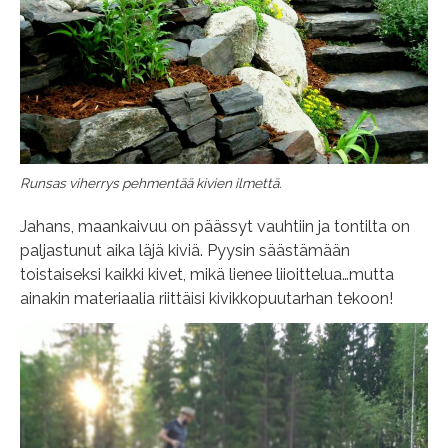
Runsas viherrys pehmentää kivien ilmettä.
Jahans, maankaivuu on päässyt vauhtiin ja tontilta on
paljastunut aika läjä kiviä. Pyysin säästämään
toistaiseksi kaikki kivet, mikä lienee liioittelua…mutta
ainakin materiaalia riittäisi kivikkopuutarhan tekoon!