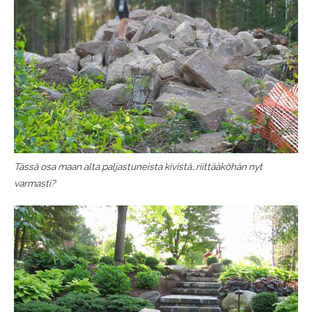
Tässä osa maan alta paljastuneista kivistä…riittääköhän nyt
varmasti?